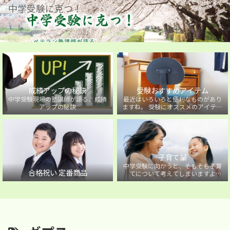
中学受験に克つ！
成績アップの秘訣
受験おすすめアイテム
中学受験現場の塾講師が語る、成績
最近はいろいろと便利なものがあり
アップの秘訣
ますね。 受験にオススメのアイテム
を紹介しています。
子育て論
中学受験に向かうと、そもそも子育
合格祝い 定番商品
てについて考えてしまいますよ
ね・・・。中学受験に向かうお子様
を持つ保護者の方に向けた子育て論
について。