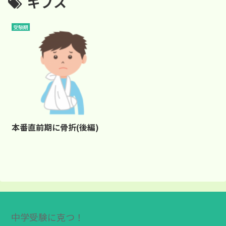
ギプス
受験期
本番直前期に骨折(後編)
中学受験に克つ！