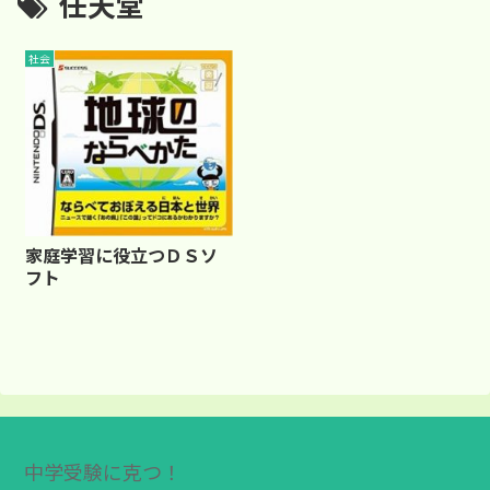
任天堂
社会
家庭学習に役立つＤＳソ
フト
中学受験に克つ！