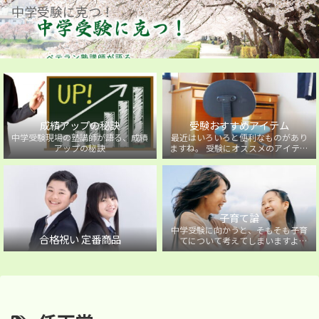
中学受験に克つ！
成績アップの秘訣
受験おすすめアイテム
中学受験現場の塾講師が語る、成績
最近はいろいろと便利なものがあり
アップの秘訣
ますね。 受験にオススメのアイテム
を紹介しています。
子育て論
中学受験に向かうと、そもそも子育
合格祝い 定番商品
てについて考えてしまいますよ
ね・・・。中学受験に向かうお子様
を持つ保護者の方に向けた子育て論
について。