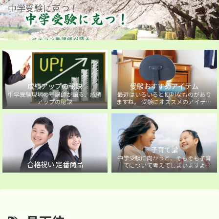
中学受験に克つ！
成績アップの秘訣
受験おすすめアイテム
中学受験現場の塾講師が語る、成績
最近はいろいろと便利なものがあり
アップの秘訣
ますね。 受験にオススメのアイテム
を紹介しています。
子育て論
中学受験に向かうと、そもそも子育
合格祝い 定番商品
てについて考えてしまいますよ
ね・・・。中学受験に向かうお子様
を持つ保護者の方に向けた子育て論
について。