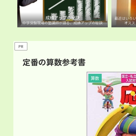
成績アップの秘訣
最近はいろい
中学受験現場の塾講師が語る、成績アップの秘訣
オスス
PR
定番の算数参考書
算数