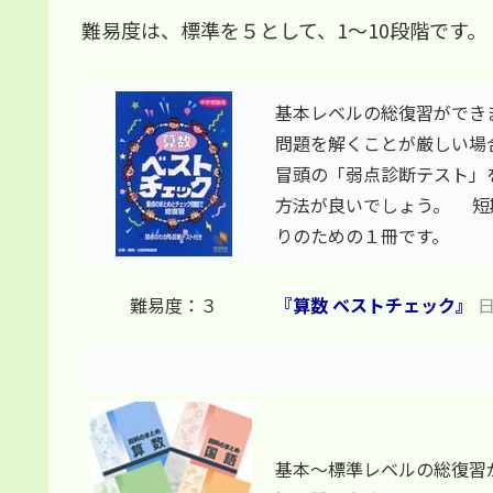
難易度は、標準を５として、1～10段階
基本レベルの総復習ができ
問題を解くことが厳しい場
冒頭の「弱点診断テスト」
方法が良いでしょう。 短
りのための１冊です。
難易度：３
『算数 ベストチェック』
日
基本～標準レベルの総復習