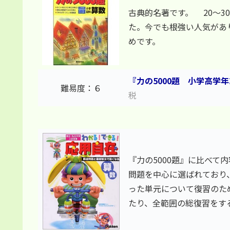
古典的名著です。 20～
た。今でも根強い人気があ
めです。
『力の5000題 小学高学
難易度：６
税
『力の5000題』に比べて
問題を中心に選ばれており
った単元について復習のた
たり、全範囲の総復習をす