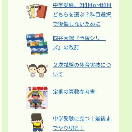
中学受験、2科目or4科目
どちらを選ぶ？科目選択
で後悔しないために
四谷大塚『予習シリー
ズ』の改訂
２次試験の体育実技につ
いて
定番の算数参考書
中学受験に克つ│最後ま
でやり切る！