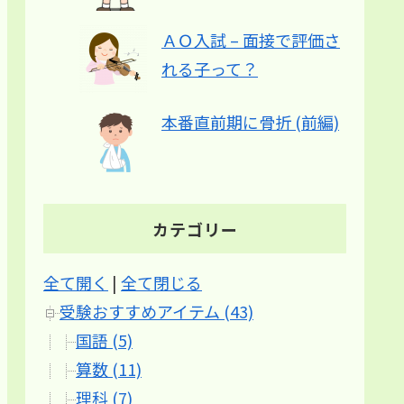
ＡＯ入試 – 面接で評価さ
れる子って？
本番直前期に骨折 (前編)
カテゴリー
全て開く
|
全て閉じる
受験おすすめアイテム (43)
国語 (5)
算数 (11)
理科 (7)