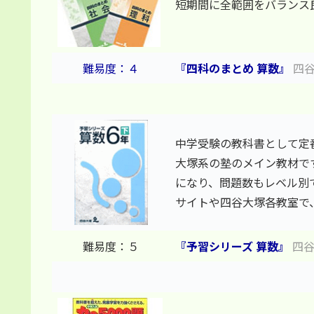
短期間に全範囲をバランス
難易度：４
『四科のまとめ 算数』
四谷
中学受験の教科書として定番
大塚系の塾のメイン教材で
になり、問題数もレベル別
サイトや四谷大塚各教室で
難易度：５
『予習シリーズ 算数』
四谷