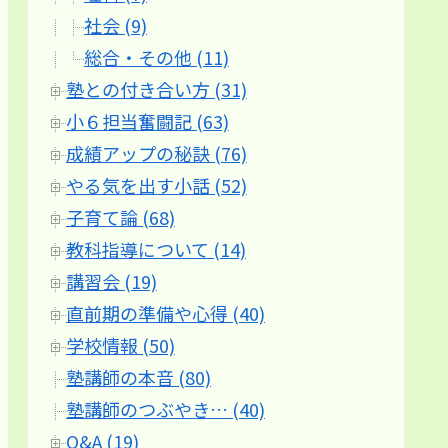
社会 (9)
総合・その他 (11)
塾との付き合い方 (31)
小６担当奮闘記 (63)
成績アップの秘訣 (76)
やる気を出す小話 (52)
子育て論 (68)
教科指導について (14)
講習会 (19)
直前期の準備や心得 (40)
学校情報 (50)
塾講師の本音 (80)
塾講師のつぶやき… (40)
Q&A (19)