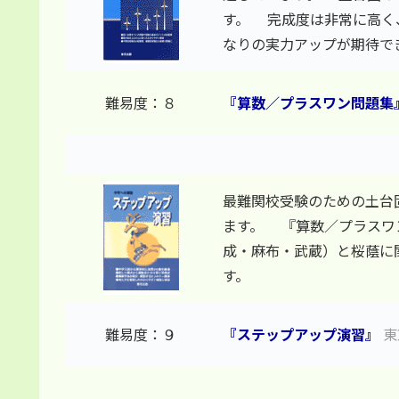
す。 完成度は非常に高く
なりの実力アップが期待で
難易度：８
『算数／プラスワン問題集
最難関校受験のための土台
ます。 『算数／プラスワ
成・麻布・武蔵）と桜蔭に
す。
難易度：９
『ステップアップ演習』
東