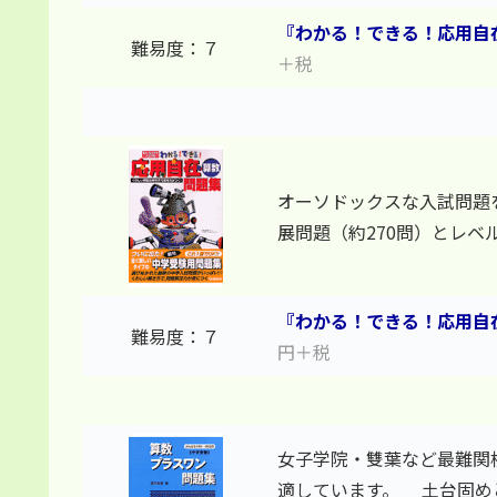
『わかる！できる！応用自在
難易度：７
＋税
オーソドックスな入試問題
展問題（約270問）とレベ
『わかる！できる！応用自
難易度：７
円＋税
女子学院・雙葉など最難関
適しています。 土台固め