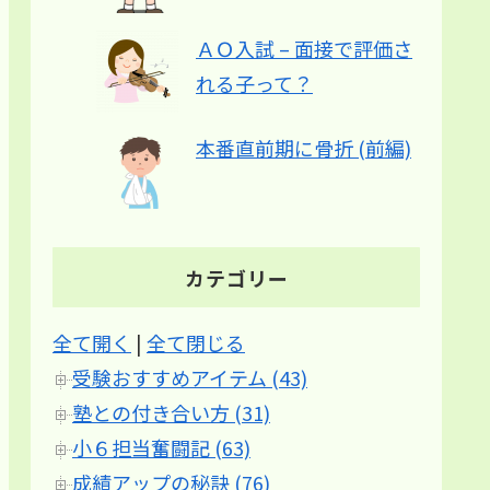
ＡＯ入試 – 面接で評価さ
れる子って？
本番直前期に骨折 (前編)
カテゴリー
全て開く
|
全て閉じる
受験おすすめアイテム (43)
塾との付き合い方 (31)
小６担当奮闘記 (63)
成績アップの秘訣 (76)