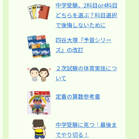
中学受験、2科目or4科目
どちらを選ぶ？科目選択
で後悔しないために
四谷大塚『予習シリー
ズ』の改訂
２次試験の体育実技につ
いて
定番の算数参考書
中学受験に克つ│最後ま
でやり切る！