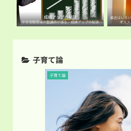
成績アップの秘訣
最近はいろい
中学受験現場の塾講師が語る、成績アップの秘訣
オスス
子育て論
子育て論