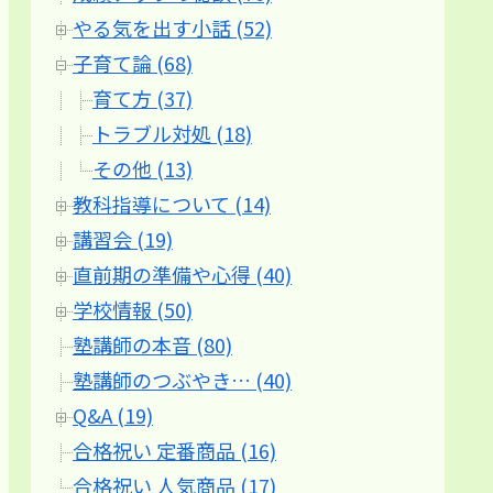
やる気を出す小話 (52)
子育て論 (68)
育て方 (37)
トラブル対処 (18)
その他 (13)
教科指導について (14)
講習会 (19)
直前期の準備や心得 (40)
学校情報 (50)
塾講師の本音 (80)
塾講師のつぶやき… (40)
Q&A (19)
合格祝い 定番商品 (16)
合格祝い 人気商品 (17)