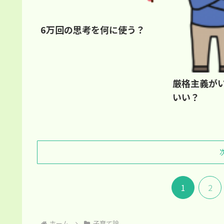
6万回の思考を何に使う？
厳格主義がい
いい？
1
2
ホーム
子育て論