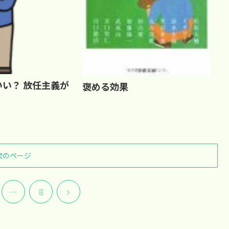
い？ 放任主義が
褒める効果
次のページ
次
…
8
へ