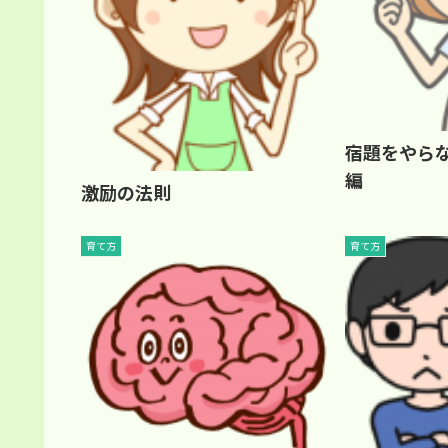
宿題をやらな
編
激励の法則
育て方
育て方