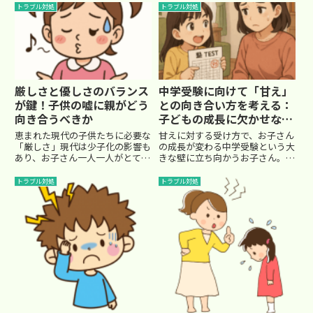
不和が、子供のＩＱ(知能指数)を
て...
トラブル対処
トラブル対処
下げる原因になる」とのことで
す。円満な家庭のお子さんのＩＱ
を０(ゼロ)だとすると、不和の
程...
厳しさと優しさのバランス
中学受験に向けて「甘え」
が鍵！子供の嘘に親がどう
との向き合い方を考える：
向き合うべきか
子どもの成長に欠かせない
親のサポートとは？
恵まれた現代の子供たちに必要な
甘えに対する受け方で、お子さん
「厳しさ」現代は少子化の影響も
の成長が変わる中学受験という大
あり、お子さん一人一人がとても
きな壁に立ち向かうお子さん。勉
大切に育てられている家庭が多い
強やテストの結果だけでなく、心
です。ご家庭で手間ひまかけて作
の成長にも目を向けてみません
トラブル対処
トラブル対処
られるお弁当、整えられた勉強環
か？今回は「子どもの甘え」に焦
境、ゲームや動画などの娯楽、
点を当て、お子さんの性格・意
日々の丁寧なコミュニケーショ
欲・そして将来の自立心を育てる
ン。...
うえ...