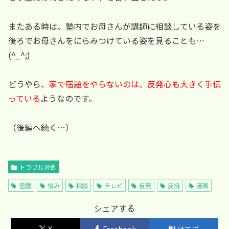
またある時は、塾内でお母さんが講師に相談している姿を
後ろでお母さんをにらみつけている姿を見ることも…
(^_^;)
どうやら、
家で宿題をやらないのは、反発心も大きく手伝
っている
ようなのです。
（後編へ続く…）
トラブル対処
宿題
悩み
相談
テレビ
反発
反抗
漫画
シェアする
X
Facebook
はてブ