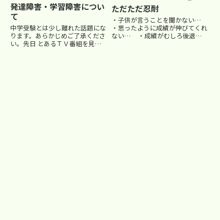
発達障害・学習障害につい
ただただ忍耐
て
・子供が言うことを聞かない…
・思ったように成績が伸びてくれ
中学受験とは少し離れた話題にな
ない… ・成績がむしろ後退し
ります。あらかじめご了承くださ
ているくせに、全くやる気をみせ
い。先日 とあるＴＶ番組を見て
ない… ・こちらが一生懸命教
いて、昔担当していたＴ君という
えているのに、全く応えようとし
男の子のことを思い出しました。
てくれない… こんなこと...
番組は 発達障害、学習障害の人
の苦悩に注目した番組でした。発
達障害の人は子供の頃からある
特...