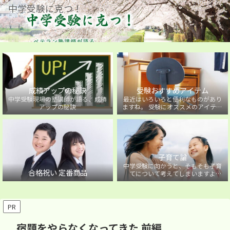
中学受験に克つ！
成績アップの秘訣
受験おすすめアイテム
中学受験現場の塾講師が語る、成績
最近はいろいろと便利なものがあり
アップの秘訣
ますね。 受験にオススメのアイテム
を紹介しています。
子育て論
中学受験に向かうと、そもそも子育
合格祝い 定番商品
てについて考えてしまいますよ
ね・・・。中学受験に向かうお子様
を持つ保護者の方に向けた子育て論
について。
PR
宿題をやらなくなってきた 前編