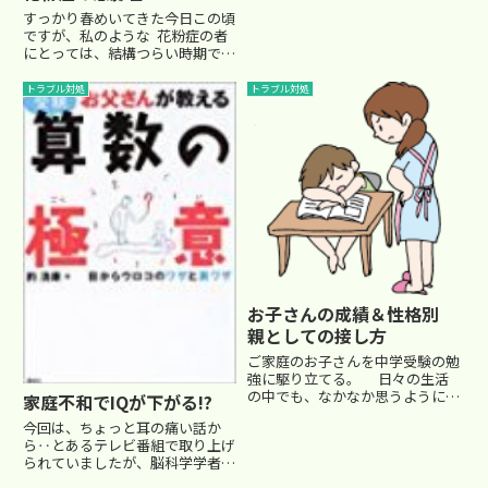
は、本人が今の成績で受験しても
すっかり春めいてきた今日この頃
希望の中学に進めそうにないから
ですが、私のような 花粉症の者
三年後に向けて頑張ると言い出...
にとっては、結構つらい時期で
す。今回は、ちょっと横道にそれ
ますが、花粉症についてです。
トラブル対処
トラブル対処
私は確か中学生の頃、花粉症を自
覚するようになりました。症状と
は長い付き合いなのもあり、対
処...
お子さんの成績＆性格別
親としての接し方
ご家庭のお子さんを中学受験の勉
強に駆り立てる。 日々の生活
の中でも、なかなか思うように行
家庭不和でIQが下がる!?
かず、苦労されることも多いと思
今回は、ちょっと耳の痛い話か
います。 今回は、「良い中学
ら‥とあるテレビ番組で取り上げ
受験をする」という目的を掲げた
られていましたが、脳科学学者の
として、大きく以下の４つの状態
澤口俊之氏によると、「家庭内の
に分けて、留意点をコメントし