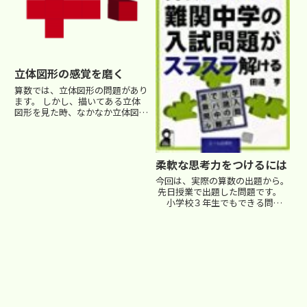
立体図形の感覚を磨く
算数では、立体図形の問題があり
ます。 しかし、描いてある立体
図形を見た時、なかなか立体図形
をイメージできない子がいま
す。・どこが凹んでいて、どこが
出っ張っているのかよく分からな
い… ・展開図でどことどこがつ
柔軟な思考力をつけるには
ながるのか分からない… ・立体
を展...
今回は、実際の算数の出題から。
先日授業で出題した問題です。
小学校３年生でもできる問題
ですので、 皆様も クイズ感覚で
考えてみてください。 【問
題】 次の足し算のＡ～Ｉには０
～９の10個の数字のうち、いず
れかの数字が一つ...