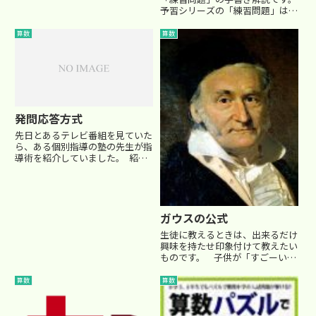
４の倍数･･･下２ケタが４の倍数
予習シリーズの「練習問題」は、
または００ ・６の...
基本問題の応用で、偏差値５５以
上の学校を目指す場合は、解きこ
算数
算数
なしたい問題です。 ●各単元の
着実な実力がついているかを確か
めたい ●算数の解法ツールの幅...
発問応答方式
先日とあるテレビ番組を見ていた
ら、ある個別指導の塾の先生が指
導術を紹介していました。 紹介
されていたのは、「発問応答方
式」 その方法は、適切な発問を
通して、考えさせ、本人の考え方
を引き出し、正しい応答を引き出
して、褒める、というものです...
ガウスの公式
生徒に教えるときは、出来るだけ
興味を持たせ印象付けて教えたい
ものです。 子供が「すごーい」
とか「面白ーい」などと、驚嘆し
ながら覚えたものは、なかなか忘
算数
算数
れませんから。 そのためには教
える側の知識や教え方が問われて
きますね。 ...