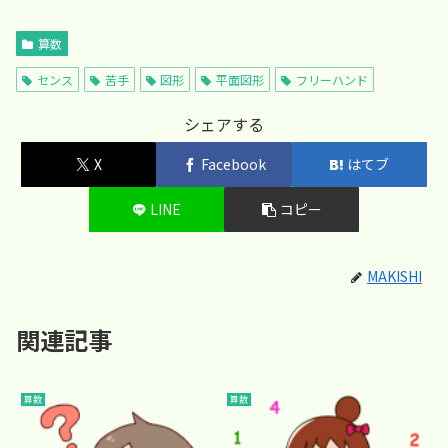
算数
センス
苦手
図形
平面図形
フリーハンド
シェアする
X
Facebook
はてブ
LINE
コピー
MAKISHI
関連記事
算数
算数