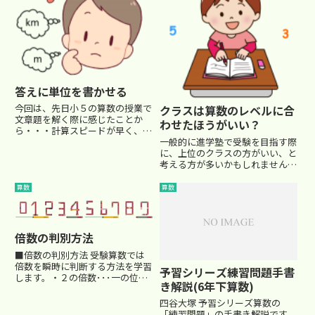
答えに単位を書かせる
今回は、先日小５の算数の授業で
クラスは算数のレベルに合
文章題を解く際に感じたことか
わせたほうがいい？
ら・・・計算スピードが早く、で
一般的に進学塾で受験を目指す際
きる子ほど、ノートに単位をきち
に、上位のクラスの方がいい、と
んと書くことを面倒がるんですよ
考える方が多いかもしれません。
ね・・・■答えに単位を書かせる
確かに上位校を目指していくのな
算数という科目は、通常、テスト
らば、やはりそれに応じた内容を
では答えに単位を書く必要はあり
算数
算数
クラスで学んでいく必要はありま
ま...
す。 「塾で上位のクラスに上が
るためには」なんていう講座が
個...
倍数の判別方法
■倍数の判別方法 受験算数では
倍数を瞬時に判断する方法を学習
予習シリーズ練習問題手書
します。・２の倍数･･･一の位が
き解説(6年下算数)
偶数 ・５の倍数･･･一の位が０か
５こんなの当たり前ですが、・３
四谷大塚 予習シリーズ算数の
の倍数･･･各位の和が３の倍数 ・
「練習問題」の手書き解説です。