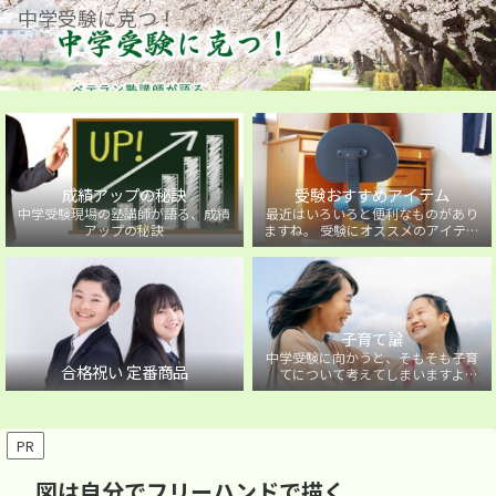
中学受験に克つ！
成績アップの秘訣
受験おすすめアイテム
中学受験現場の塾講師が語る、成績
最近はいろいろと便利なものがあり
アップの秘訣
ますね。 受験にオススメのアイテム
を紹介しています。
子育て論
中学受験に向かうと、そもそも子育
合格祝い 定番商品
てについて考えてしまいますよ
ね・・・。中学受験に向かうお子様
を持つ保護者の方に向けた子育て論
について。
PR
図は自分でフリーハンドで描く