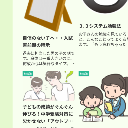
３.３システム勉強法
お子さんの勉強を見ている
自信のない子へ・・入試
と、こんなことってよくあ
ます。「もう忘れちゃった
直前期の暗示
の・・・？」「こないだや
過去に担当した男の子の話で
たばかりじゃない！」記憶
す。身体は一番大きいのに、
て、なかなか残りませんよ
何故か心は気弱なタイプ。 勉
ね。その時分かったようで
強も、最上位クラスの中では
も、きちんとその記憶が”
下のほう。 決して、賢いタイ
勉強法
勉強法
着”しないと、総合テスト
プではない。そして、本番の
時、そして入試...
テストに弱い・・・(T_T) で
も、真面目で努力家でした。
お母さんも、凄く心配...
子どもの成績がぐんぐん
伸びる！中学受験対策に
欠かせない「アウトプッ