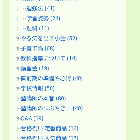
勉強法 (41)
学習姿勢 (24)
理科 (11)
やる気を出す小話 (52)
子育て論 (68)
教科指導について (14)
講習会 (19)
直前期の準備や心得 (40)
学校情報 (50)
塾講師の本音 (80)
塾講師のつぶやき… (40)
Q&A (19)
合格祝い 定番商品 (16)
合格祝い 人気商品 (17)