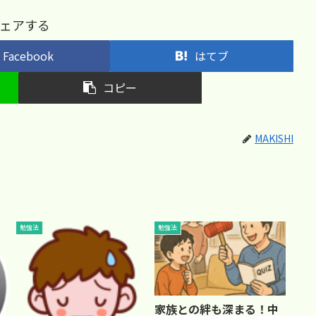
ェアする
Facebook
はてブ
コピー
MAKISHI
勉強法
勉強法
家族との絆も深まる！中