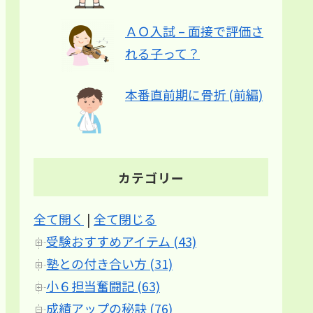
ＡＯ入試 – 面接で評価さ
れる子って？
本番直前期に骨折 (前編)
カテゴリー
全て開く
|
全て閉じる
受験おすすめアイテム (43)
塾との付き合い方 (31)
小６担当奮闘記 (63)
成績アップの秘訣 (76)