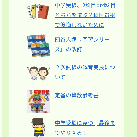
中学受験、2科目or4科目
どちらを選ぶ？科目選択
で後悔しないために
四谷大塚『予習シリー
ズ』の改訂
２次試験の体育実技につ
いて
定番の算数参考書
中学受験に克つ│最後ま
でやり切る！