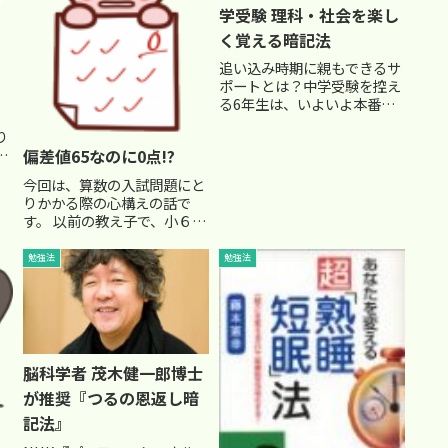
学受験 理科・社会を楽し
く覚える暗記法
追い込み時期に親もできるサ
ポートとは？中学受験を控え
る6年生は、いよいよ本番間
近です。「今年はクリスマス
り
もお正月もない。受験が終わ
偏差値65なのに0点!?
ってから楽しむんだ」という
っ
セリフがご家庭でも飛び交っ
今回は、算数の入試問題にと
っ
ているかもしれません。実
りかかる際の心構えの話で
際、進学塾の教師たちも年末
す。 以前の教え子で、小６の
年始返上...
志望校判定模試では算数の偏
定
差値が６５以上をとっていた
勉強法
勉強法
の
Ｓ君という生徒がいました。
Ｓ君は優秀な生徒で、もちろ
ん最上位クラス生です。その
Ｓ君が、第一志望の学校別判
定模試...
脳科学者 茂木健一郎博士
が推奨『つるの恩返し暗
記法』