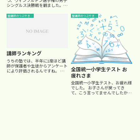
おいた方が良さそうです。 もし
つ、ウィンブルドン選手権の男子
かしたら、某塾は11月や12月...
シングルス決勝戦を観ました。正
直、テニスの試合をテレビで見て
も、あんまり面白いと思ったこと
塾講師のつぶやき…
塾講師のつぶやき…
はなかったのですが、 決勝戦だ
からと何気なく観ていたその試合
から、目が離せなくなりまし
た。...
講師ランキング
うちの塾では、半年に1度ほど講
師が保護者や生徒からアンケート
全国統一小学生テスト お
により評価されるんですね。 そ
疲れさま
して、生徒が成績順にランキング
されるように、講師も評価順にラ
全国統一小学生テスト、お疲れ様
ンキングされるわけです。 厳し
でした。 お子さんが戻ってき
い世界ですよね・・(-_-;) 一応担
て、こう言ってませんでしたか？
当している学年・科目別...
「算数が難しかった。他は簡単だ
ったけど・・。」 小3はともか
く、小4・小5は顕著でした。他
教科と比べて、算数の後半は難し
すぎです。 生徒たちも、他の教...