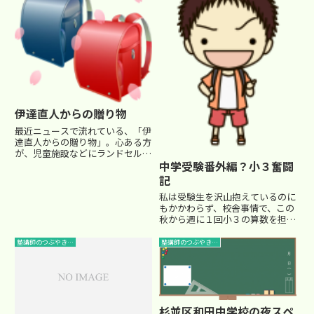
伊達直人からの贈り物
最近ニュースで流れている、「伊
達直人からの贈り物」。心ある方
が、児童施設などにランドセルや
お年玉を「伊達直人」という名前
中学受験番外編？小３奮闘
で届ける善行が、全国に拡がって
記
いるというニュースです。このニ
私は受験生を沢山抱えているのに
ュースを観て、何だかとても嬉し
もかかわらず、校舎事情で、この
い気持ちになりました。 一般的...
秋から週に１回小３の算数を担当
する事になりました。(-_-メ) こ
れが、なかなか体力と精神力を消
塾講師のつぶやき…
塾講師のつぶやき…
耗させてくれます。 何せ放って
おけばじっとできない現代っ子。
そんなお猿さん達(親し...
杉並区和田中学校の夜スペ