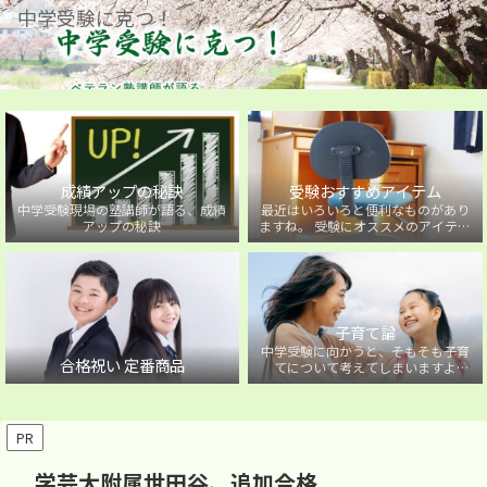
中学受験に克つ！
成績アップの秘訣
受験おすすめアイテム
中学受験現場の塾講師が語る、成績
最近はいろいろと便利なものがあり
アップの秘訣
ますね。 受験にオススメのアイテム
を紹介しています。
子育て論
中学受験に向かうと、そもそも子育
合格祝い 定番商品
てについて考えてしまいますよ
ね・・・。中学受験に向かうお子様
を持つ保護者の方に向けた子育て論
について。
PR
学芸大附属世田谷、追加合格