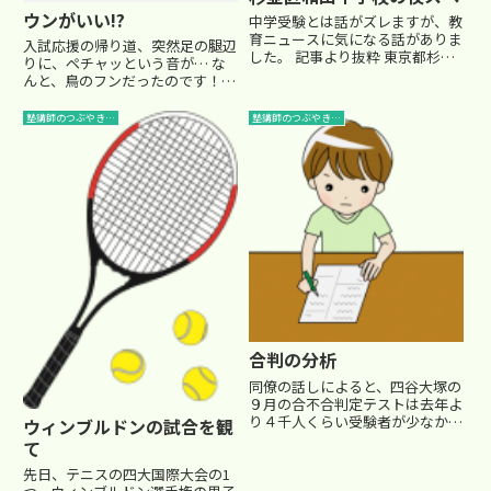
ウンがいい!?
中学受験とは話がズレますが、教
育ニュースに気になる話がありま
入試応援の帰り道、突然足の腿辺
した。 記事より抜粋 東京都杉並
りに、ペチャッという音が… な
区立和田中学の藤原和博校長は、
んと、鳥のフンだったのです！！
勉強のできる中学２年生を２０名
(@_@;) スーツが汚れてしまった
選んで、都立の進学指導重点校や
ので、いつもなら怒りが沸き上が
塾講師のつぶやき…
塾講師のつぶやき…
私立の中上位校を目標とする進学
ってくるところですが…(>_<) 発
塾「SAPIX（さぴっくす）...
想の転換です。 「なんて、ウン
がいいんだろう！！...
合判の分析
同僚の話しによると、四谷大塚の
９月の合不合判定テストは去年よ
り４千人くらい受験者が少なかっ
ウィンブルドンの試合を観
たらしいですね。 やっぱり、某
て
塾の影響ですかね。 上位校の偏
差値には、もう少し厳し目に見て
先日、テニスの四大国際大会の1