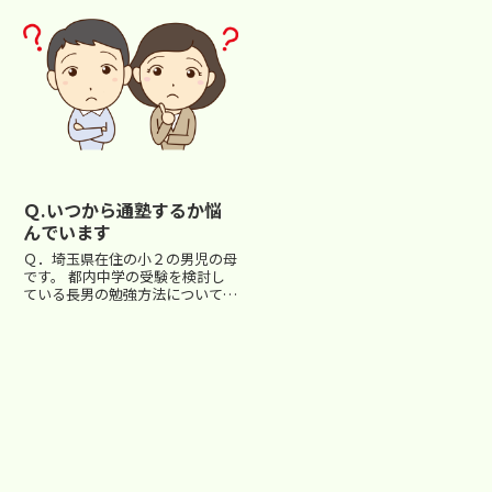
送されていましたので、私のコメ
ントを交えて紹介しておきます。
番組で解答...
Ｑ.いつから通塾するか悩
んでいます
Ｑ．埼玉県在住の小２の男児の母
です。 都内中学の受験を検討し
ている長男の勉強方法についてア
ドバイスをいただけると嬉しいで
す。 幼稚園児から積み木を使用
した算数教室に通って１年先取り
学習をしており、今年３月に児童
数検５級（小２終了程度）に合
格...