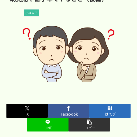
小４以下
X
Facebook
はてブ
LINE
コピー