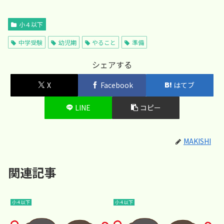
小４以下
中学受験
幼児期
やること
準備
シェアする
X
Facebook
はてブ
LINE
コピー
MAKISHI
関連記事
小４以下
小４以下