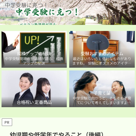
中学受験に克つ！
成績アップの秘訣
受験おすすめアイテム
中学受験現場の塾講師が語る、成績
最近はいろいろと便利なものがあり
アップの秘訣
ますね。 受験にオススメのアイテム
を紹介しています。
子育て論
中学受験に向かうと、そもそも子育
合格祝い 定番商品
てについて考えてしまいますよ
ね・・・。中学受験に向かうお子様
を持つ保護者の方に向けた子育て論
について。
PR
幼児期や低学年でやること（後編）