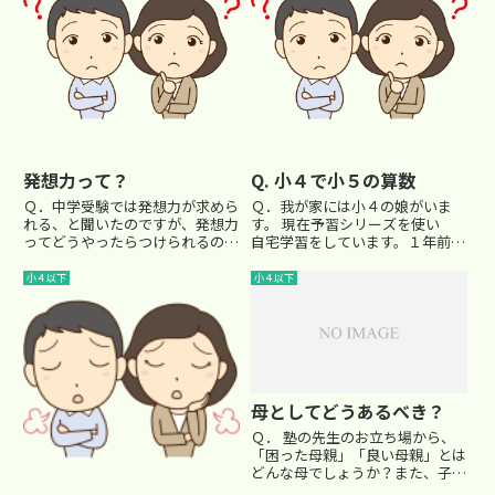
発想力って？
Q. 小４で小５の算数
Ｑ．中学受験では発想力が求めら
Ｑ．我が家には小４の娘がいま
れる、と聞いたのですが、発想力
す。 現在予習シリーズを使い
ってどうやったらつけられるので
自宅学習をしています。１年前に
すか？ Ａ．「発想力」という
予習シリーズの算数、社会、漢字
と、何だか元々秘められた 「内
の学習（４年生）を使い勉強を始
小４以下
小４以下
なる能力」のような響きですね
め、今は 算数、漢字、社会は５
ぇ…同僚のベテラン国語講師が分
年生のテキストで勉強していま
かりやすい説明をしてくれまし
す。先生にご相談したいのは 算
た。...
数の...
母としてどうあるべき？
Ｑ． 塾の先生のお立ち場から、
「困った母親」「良い母親」とは
どんな母でしょうか？また、子供
の成績との関連はどのような感じ