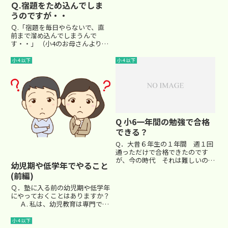
Ｑ.宿題をため込んでしま
でしょうか？息子は現在小４です
うのですが・・
が、母として自分はどうあるべき
か、自問自答を続ける毎日です。
Ｑ.「宿題を毎日やらないで、直
アドバイスをいただけましたら...
前まで溜め込んでしまうんで
す・・」 （小4のお母さんより）
Ａ.算数科の私としては、出来る
だけ毎日数字に触れさせて、数字
小４以下
小４以下
に強くなって欲しいと願います。
毎日の学習習慣をつけることにも
なりますので、成績向上の王道と
言...
Q 小6一年間の勉強で合格
できる？
Q．大昔６年生の１年間 週１回
通っただけで合格できたのです
が、今の時代 それは難しいので
幼児期や低学年でやること
すか？ （小４の娘をもつK＠関
(前編)
西）Ａ．はい。基本的に難しいで
す。有名校になればなるほど、で
Ｑ．塾に入る前の幼児期や低学年
すが。 今は、受験者数が随分増
にやっておくことはありますか？
えました。 もちろん受ける学校
Ａ. 私は、幼児教育は専門では
の...
ないのですが、先日とあるＴＶ番
組で、質問に対する良い解答が放
小４以下