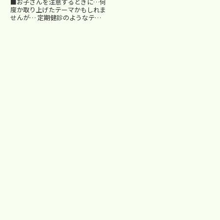
■お子さんを注意するときに…何
すね。たまに、電波が届かなく
度か取り上げたテーマかもしれま
て...
せんが… 定期健診のようなテー
マです。私自身、生徒を注意する
ときに、ついついダメなことを
「ダメ」と淡白に言ってしまうこ
とがあります。でも、言われた方
は萎縮してしまうだけですよね。
改...