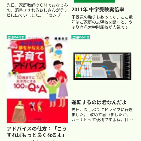
先日、家庭教師のＣＭでおなじみ
2011年 中学受験実倍率
の、落書きされるおじさんがテレ
ビに出ていました。 「カンブリ
不景気の煽りもあってか、ここ数
ア宮殿」という現代社会の注目人
年はご家庭の志望校を聞くと、や
物にスポットを当てた番組です。
はり有名大学附属校が人気です。
興味深い内容でしたので、幾つか
そこで、今春の入試の受験実倍率
印象に残ったことをこちらにまと
を私的に調べてみました。
塾講師の本音
塾講師の本音
めておきます。① 勉強ができる...
===========================
======== ■2011年中学入試...
運転するのは君なんだよ
先日、久しぶりにドライブに行き
ました。 改めて思いましたが、
カーナビって便利ですよね。目的
地までの最短経路を示してくれ
アドバイスの仕方：「こう
て、ちゃんと曲がり角が近づくと
すればもっと良くなるよ」
声で知らせてくれます。最近は渋
滞の情報まで教えてくれたりしま