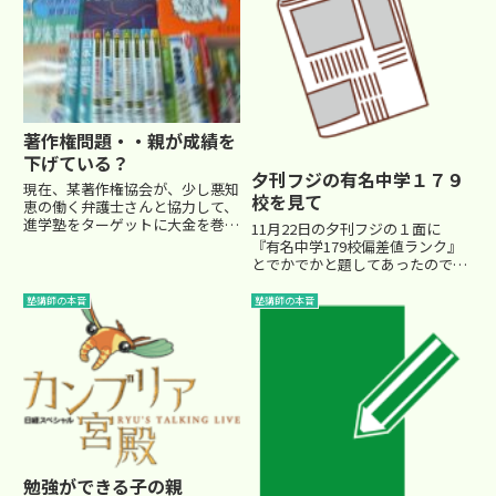
んなそうなっちゃう可能性が高...
著作権問題・・親が成績を
下げている？
夕刊フジの有名中学１７９
現在、某著作権協会が、少し悪知
校を見て
恵の働く弁護士さんと協力して、
進学塾をターゲットに大金を巻き
11月22日の夕刊フジの１面に
上げようと画策しているようで
『有名中学179校偏差値ランク』
す。塾講師は、より効果的に生徒
とでかでかと題してあったので、
の学力をつけるように、自作のプ
つい購入して確認してみたのだ
リントを作成します。それは市販
が… 使っている偏差値表がSAPIX
塾講師の本音
塾講師の本音
されている教材や過去問の良いと
の偏差値表だった。 最上位ラン
こ...
クの階層は良いのだが、中盤以降
のものが、ちょっとクエス...
勉強ができる子の親