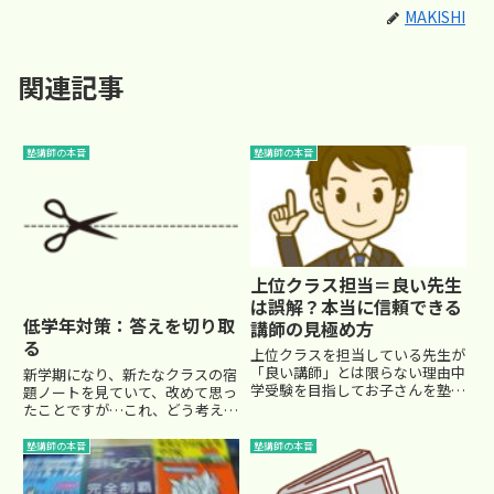
MAKISHI
関連記事
塾講師の本音
塾講師の本音
上位クラス担当＝良い先生
は誤解？本当に信頼できる
低学年対策：答えを切り取
講師の見極め方
る
上位クラスを担当している先生が
「良い講師」とは限らない理由中
新学期になり、新たなクラスの宿
学受験を目指してお子さんを塾に
題ノートを見ていて、改めて思っ
通わせている保護者の皆様の中に
たことですが…これ、どう考えて
は、「上位クラスを担当している
も答え写しているだけだな、って
先生 ＝ 教え方が上手で信頼でき
いう宿題のやり方をする子が
塾講師の本音
塾講師の本音
る先生」と思っている方も多いの
「多々」いました…(^_^;)特に低
ではないでしょうか。しかし、...
学年のうちは、放っておくと、み