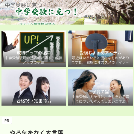
中学受験に克つ！
成績アップの秘訣
受験おすすめアイテム
中学受験現場の塾講師が語る、成績
最近はいろいろと便利なものがあり
アップの秘訣
ますね。 受験にオススメのアイテム
を紹介しています。
子育て論
中学受験に向かうと、そもそも子育
合格祝い 定番商品
てについて考えてしまいますよ
ね・・・。中学受験に向かうお子様
を持つ保護者の方に向けた子育て論
について。
PR
やる気をなくす言葉