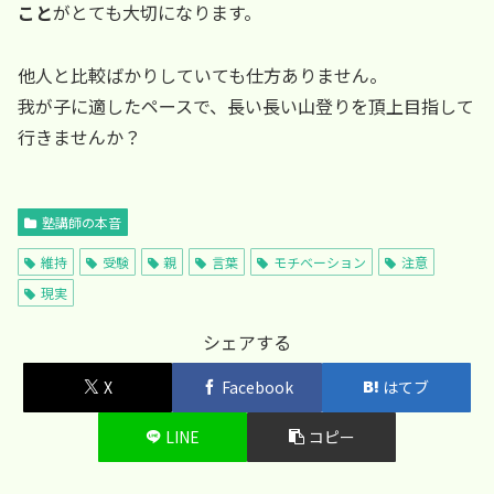
こと
がとても大切になります。
他人と比較ばかりしていても仕方ありません。
我が子に適したペースで、長い長い山登りを頂上目指して
行きませんか？
塾講師の本音
維持
受験
親
言葉
モチベーション
注意
現実
シェアする
X
Facebook
はてブ
LINE
コピー