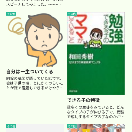
スピーチしてみました。----------
かりして全然勉強してくれなく
------------------------------------
て…」「ゲームのように、勉強に
「成功する人の条件」① 切迫感
夢中になってくれたらいいの
その他
その他
を持つこと ② 継続すること ③
に…」そ...
プ...
自分は一生ついてくる
同僚の講師が語っていた話です。
彼は子供の頃、とにかくつらいこ
とが嫌で宿題もできるだけやらず
に、いつも嘘をついて逃げてばか
りいたそうです。そんな毎日だっ
できる子の特徴
た彼の心に響いた言葉がありまし
た。当時の彼が通っていた塾の講
数多くの生徒をみていると、どん
師から言われた一言だそうで
なタイプの子が伸びる子で、受験
す。...
で成功するタイプの子なのかが経
験的に分かってきます。 そこ
で、今回は出来る子、成功する子
その他
その他
の特徴を４つに絞ってみました。