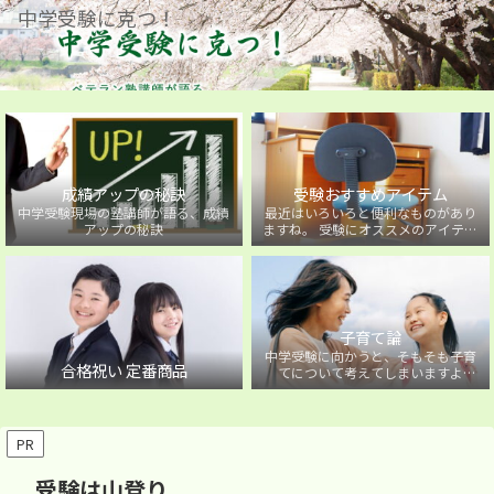
中学受験に克つ！
成績アップの秘訣
受験おすすめアイテム
中学受験現場の塾講師が語る、成績
最近はいろいろと便利なものがあり
アップの秘訣
ますね。 受験にオススメのアイテム
を紹介しています。
子育て論
中学受験に向かうと、そもそも子育
合格祝い 定番商品
てについて考えてしまいますよ
ね・・・。中学受験に向かうお子様
を持つ保護者の方に向けた子育て論
について。
PR
受験は山登り