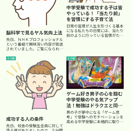
中学受験で成功する子は皆
やっている！「当たり前」
を習慣にする子育て法
日常の習慣が人生を形づくる基本
になる私たちの日常には、当たり
脳科学で見るヤル気向上法
前のように行っている習慣がたく
先日、ＮＨＫプロフェッショナル
さんあります。でも、それらの
という番組で興味深い内容が放送
「当たり前」も、最初から自然に
されていました。ご覧になられた
できたわけではありません。例え
方もいらっしゃると思いますが、
ば、食事の後に歯を磨くこと。大
私も色々と勉強になりましたの
人なら当たり前のようにしていま
その他
その他
で、ポイントだけ紹介しておきま
す...
す。番組では今まで紹介されてき
た様々な分野のプロフェッショナ
ル...
ゲーム好き男子の心を掴む
中学受験のやる気アップ
法！勉強はドラクエと同
じ？
男の子が夢中になる「ゲーム思
考」で受験へのモチベーションを
成功する人の条件
高める中学受験に本格的に取り組
先日、校舎の受験生全員に対して
んでいる小学生の男の子を持つお
語る場がありましたので、５分間
母さん方。「うちの子、ゲームば