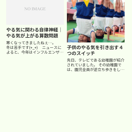
特に先天的なものではなく、後天
的に養うことができる特徴に着
目...
やる気に関わる自律神経｜
やる気が上がる算数問題
寒くなってきましたねぇ…。
子供のやる気を引き出す４
冬は苦手です(+_+) ニュースに
よると、今年はインフルエンザの
つのスイッチ
流行が例年より早めになるそうで
先日、テレビである幼稚園が紹介
す。改めて体調管理にご留意下さ
されていました。 その幼稚園で
いませ。 ■やる気が出ない理由
は、園児全員が逆立ち歩きをした
って？「何でうちの子はダラダラ
り、10段の跳び箱を跳べたり、３
してばかり…...
歳なのに静かに本を読んだり、絶
対音感を身につけていたり、卒業
時には小学２年生までの漢字を覚
えていたり・・・ と、す...