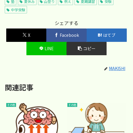
塾
夏休み
山登り
例え
夏期講習
受験
中学受験
シェアする
X
Facebook
はてブ
LINE
コピー
MAKISHI
関連記事
その他
その他