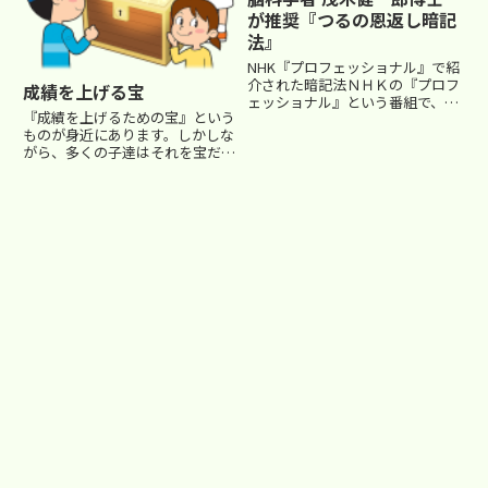
が推奨『つるの恩返し暗記
法』
NHK『プロフェッショナル』で紹
介された暗記法ＮＨＫの『プロフ
成績を上げる宝
ェッショナル』という番組で、脳
『成績を上げるための宝』という
科学者の茂木健一郎博士が提唱す
ものが身近にあります。しかしな
る暗記法が紹介されていました。
がら、多くの子達はそれを宝だと
大変興味深かったので、こちらで
気づかずに、或いはその宝箱を開
も紹介しておきます。中学受験
けるのがめんどくさくて、そのま
は、暗記する内容が多くて大変
ま捨てたり、机の引き出しの奥に
で...
しまったりして放置していること
が多いようです。その宝の価値
に...