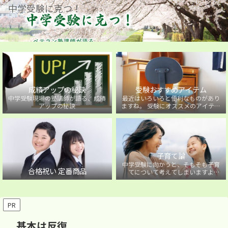
中学受験に克つ！
成績アップの秘訣
受験おすすめアイテム
中学受験現場の塾講師が語る、成績
最近はいろいろと便利なものがあり
アップの秘訣
ますね。 受験にオススメのアイテム
を紹介しています。
子育て論
中学受験に向かうと、そもそも子育
合格祝い 定番商品
てについて考えてしまいますよ
ね・・・。中学受験に向かうお子様
を持つ保護者の方に向けた子育て論
について。
PR
基本は反復