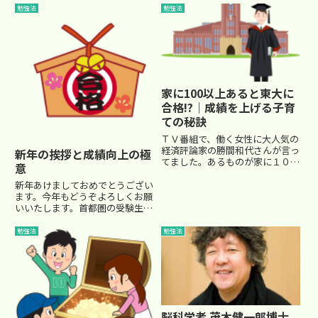
た小６の基本クラスを見て、早速
勉強法
勉強法
をついた経験、ありませんか？こ
感じたのは、 「宿題のやり方
れは、放っておかずに向き合う大
が、できていない子がいる」とい
事な瞬間です！今回は、算数の
うこと。 たとえば、やって...
授...
家に100以上あると東大に
合格!?｜成績を上げる子育
ての秘訣
ＴＶ番組で、働く女性に大人気の
経済評論家の勝間和代さんが言っ
新年の挨拶と成績向上の極
てました。あるものが家に１００
意
以上あると、東大に受かりやすい
とのこと。何が１００以上ある
新年あけましておめでとうござい
と、東大に受かりやすくなるの
ます。今年もどうぞよろしくお願
か・・・？その答えは、『本が
いいたします。首都圏の受験生
100冊以上』です。確かに塾でも
は、本番まであと一ヶ月を切りま
国語...
した。埼玉県の受験まではあと１
勉強法
勉強法
週間を切りました。もう間近です
ね。 世間はお正月で、ＴＶ
は正月番組が放映され、初詣...
脳科学者 茂木健一郎博士