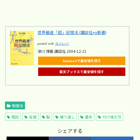
世界最速「超」記憶法 (講談社+α新書)
posted with
ヨメレバ
津川 博義 講談社 2004-12-21
Amazonで最安値を探す
楽天ブックスで最安値を探す
勉強法
暗記
反復
脳
繰り返し
基本
付け焼き刃
シェアする