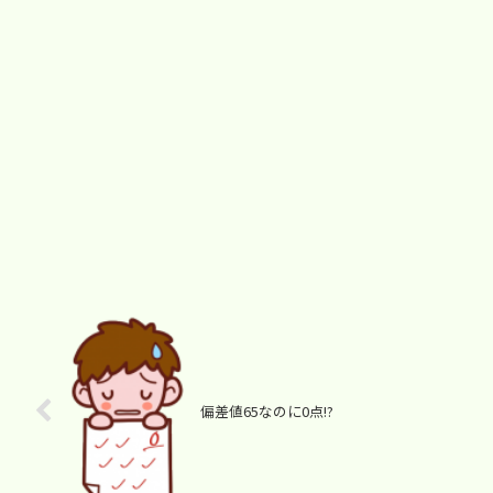
偏差値65なのに0点!?