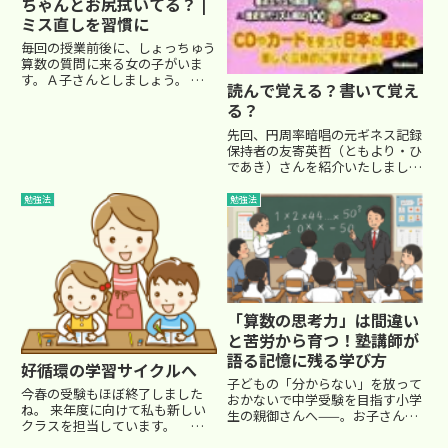
ちゃんとお尻拭いてる？ |
ミス直しを習慣に
毎回の授業前後に、しょっちゅう
算数の質問に来る女の子がいま
す。Ａ子さんとしましょう。
読んで覚える？書いて覚え
Ａ子さんは毎回、分からなかった
る？
問題に印をつけて、しつこく質問
にきます。Ａ子さんは算数が苦手
先回、円周率暗唱の元ギネス記録
科目です。典型的な文系肌です。
保持者の友寄英哲（ともより・ひ
授業の中でも理解力が悪く...
であき）さんを紹介いたしました
ので、今回は記憶術について。※
先回の記事 ⇒ ■ 読んで覚える？
勉強法
勉強法
書いて覚える？私自身、覚えるの
はそんなに得意ではありません。
学生時代も英単語を覚え...
「算数の思考力」は間違い
と苦労から育つ！塾講師が
語る記憶に残る学び方
好循環の学習サイクルへ
子どもの「分からない」を放って
今春の受験もほぼ終了しました
おかないで中学受験を目指す小学
ね。 来年度に向けて私も新しい
生の親御さんへ——。お子さんが
クラスを担当しています。 ■
塾から帰ってきて、「今日はぜん
宿題から見える学習状態受け持っ
ぜん分からなかった…」とため息