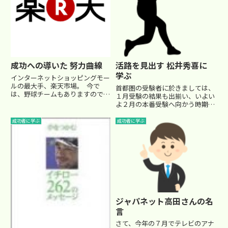
成功への導いた 努力曲線
活路を見出す 松井秀喜に
学ぶ
インターネットショッピングモー
ルの最大手、楽天市場。 今で
首都圏の受験者に於きましては、
は、野球チームもありますので、
１月受験の結果も出揃い、いよい
すっかり有名になりましたね。そ
よ２月の本番受験へ向かう時期と
の楽天の創業者である三木谷浩史
なりました。本番の受験は１月受
（みきたに ひろし）社長。 約
験と比べてかなり熾烈な争いにな
成功者に学ぶ
成功者に学ぶ
１０年でこれだけ有名な企業を作
る学校が多いですので、結果がど
り上げたのですから、たい...
う出るかは普段の成績の良かった
生徒であったとしても、決して
侮...
ジャパネット高田さんの名
言
さて、今年の７月でテレビのアナ