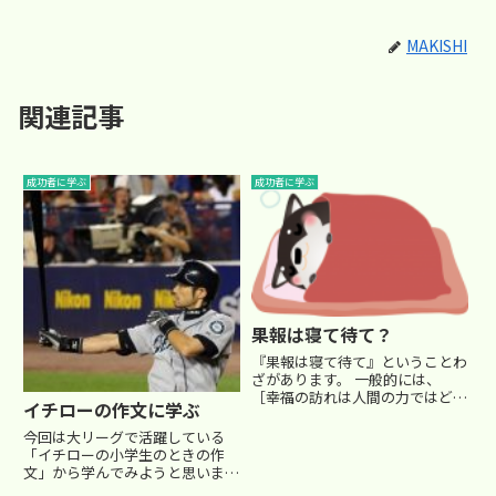
MAKISHI
関連記事
成功者に学ぶ
成功者に学ぶ
果報は寝て待て？
『果報は寝て待て』ということわ
ざがあります。 一般的には、
［幸福の訪れは人間の力ではどう
イチローの作文に学ぶ
することもできないから、焦らず
に時機を待て］ という意味で
今回は大リーグで活躍している
す。 "果報"とは、仏教の教えで
「イチローの小学生のときの作
「因果応報」のこと。前世での行
文」から学んでみようと思いま
いが原因となって、現世でその
す。結構有名な作文なので、ご存