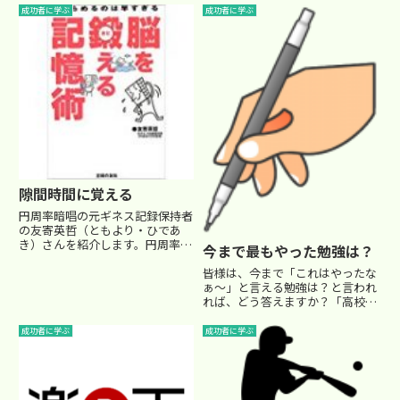
結...
知の方も多いかと思いますが、ご
成功者に学ぶ
成功者に学ぶ
覧下さい。＝＝＝＝＝＝＝＝＝＝
＝＝＝＝＝＝＝＝＝ 『僕
の夢』 僕の夢は一流のプロ
野球選...
隙間時間に覚える
円周率暗唱の元ギネス記録保持者
の友寄英哲（ともより・ひであ
き）さんを紹介します。円周率の
今まで最もやった勉強は？
暗唱には、友寄氏が会社員の頃、
たまたま興味をもって、面白半分
皆様は、今まで「これはやったな
に取り組んだそうです。なんで
ぁ～」と言える勉強は？と言われ
も、「会社の宴会芸で披露すると
れば、どう答えますか？「高校受
好評で、人脈も広がって商談も進
験の時、3日で数学の過去問を10
んだ...
年分解いた！」「大学受験の時、
成功者に学ぶ
成功者に学ぶ
一ヶ月で英単語を6000語丸暗記
した！」「浪人時代の時、丸２日
徹夜で勉強した！」「いやい...