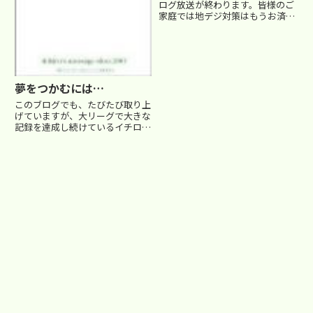
ログ放送が終わります。皆様のご
家庭では地デジ対策はもうお済み
ですか？今回は、地デジ対応テレ
ビなどのテレビショッピングでお
なじみのジャパネット高田さんの
お話です。 あの甲高い声での強
弱ある独特な商品説明で、つい
つ...
夢をつかむには…
このブログでも、たびたび取り上
げていますが、大リーグで大きな
記録を達成し続けているイチロー
の名言より。 『夢をつかむ事と
いうのは、一気にはできません。
小さなことを積み重ねることで、
いつの日か、信じられないような
力を出せるようになっていきま...