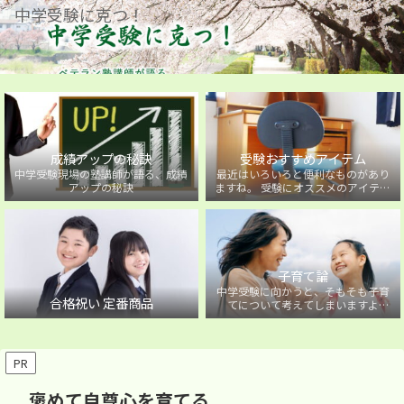
中学受験に克つ！
成績アップの秘訣
受験おすすめアイテム
中学受験現場の塾講師が語る、成績
最近はいろいろと便利なものがあり
アップの秘訣
ますね。 受験にオススメのアイテム
を紹介しています。
子育て論
中学受験に向かうと、そもそも子育
合格祝い 定番商品
てについて考えてしまいますよ
ね・・・。中学受験に向かうお子様
を持つ保護者の方に向けた子育て論
について。
PR
褒めて自尊心を育てる