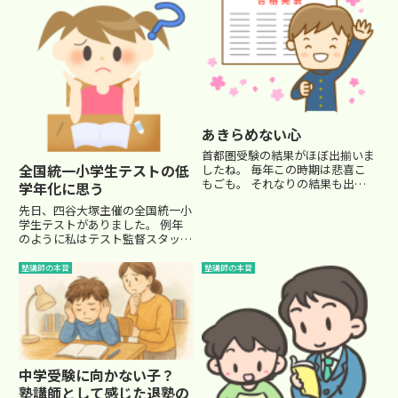
あきらめない心
首都圏受験の結果がほぼ出揃いま
全国統一小学生テストの低
したね。 毎年この時期は悲喜こ
もごも。 それなりの結果も出ま
学年化に思う
したが、やはり担当生徒 全員第
先日、四谷大塚主催の全国統一小
一志望合格とはいきませんでし
学生テストがありました。 例年
た…(+_+;)■あきらめない心それ
のように私はテスト監督スタッフ
ぞれのご家庭がドラマチックで、
を務めました。（今年は小４と小
涙あり笑いありとなりました...
２） このテスト、昔は小３～小
塾講師の本音
塾講師の本音
５対象だったのですが、段々と低
学年層にも受験対象を拡げまし
て、今回は初めての試みで、小学
１...
中学受験に向かない子？
塾講師として感じた退塾の