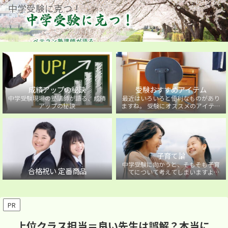
中学受験に克つ！
成績アップの秘訣
受験おすすめアイテム
中学受験現場の塾講師が語る、成績
最近はいろいろと便利なものがあり
アップの秘訣
ますね。 受験にオススメのアイテム
を紹介しています。
子育て論
中学受験に向かうと、そもそも子育
合格祝い 定番商品
てについて考えてしまいますよ
ね・・・。中学受験に向かうお子様
を持つ保護者の方に向けた子育て論
について。
PR
上位クラス担当＝良い先生は誤解？本当に