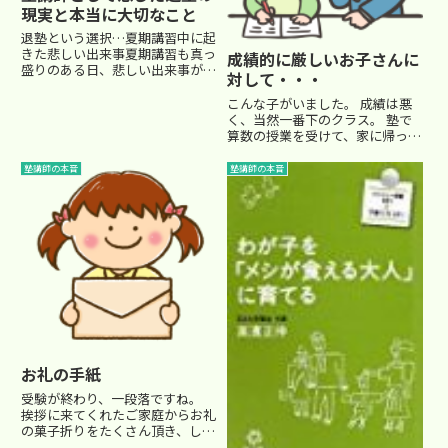
現実と本当に大切なこと
退塾という選択…夏期講習中に起
きた悲しい出来事夏期講習も真っ
成績的に厳しいお子さんに
盛りのある日、悲しい出来事があ
対して・・・
りました。私はこれまで、担当し
た生徒の多くを途中で辞めさせる
こんな子がいました。 成績は悪
ようなことはほとんどありませ
く、当然一番下のクラス。 塾で
ん。家庭の事情など、やむを得な
算数の授業を受けて、家に帰って
い理由がある場合を除いて、基本
も、全然理解していない。 よっ
的...
て、宿題も一人でできない。算数
塾講師の本音
塾講師の本音
はお母さんが一生懸命教えてあげ
て、何とかこなしている。 国語
の成績も悪い。読解力が乏し
い。...
お礼の手紙
受験が終わり、一段落ですね。
挨拶に来てくれたご家庭からお礼
の菓子折りをたくさん頂き、しば
らくは甘いものには困らなくなり