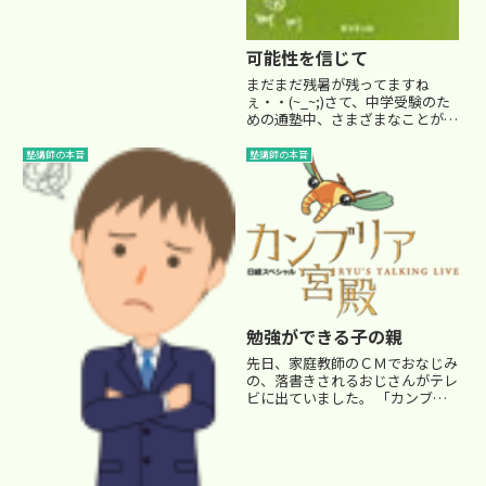
ました。 （若い講師や女性職員
にあっという間に食べられてしま
うのですが…） もちろん、菓子
可能性を信じて
折りは感謝なのですが、個人的
まだまだ残暑が残ってますね
に...
ぇ・・(~_~;)さて、中学受験のた
めの通塾中、さまざまなことが起
こるかと思います。 全てが順調
に進んでいくなんてのは稀(まれ)
塾講師の本音
塾講師の本音
で、どのご家庭にも様々な悩みが
あるものです。その中で、特に敏
感になるのが、成績によって...
勉強ができる子の親
先日、家庭教師のＣＭでおなじみ
の、落書きされるおじさんがテレ
ビに出ていました。 「カンブリ
ア宮殿」という現代社会の注目人
物にスポットを当てた番組です。
興味深い内容でしたので、幾つか
印象に残ったことをこちらにまと
めておきます。① 勉強ができる...