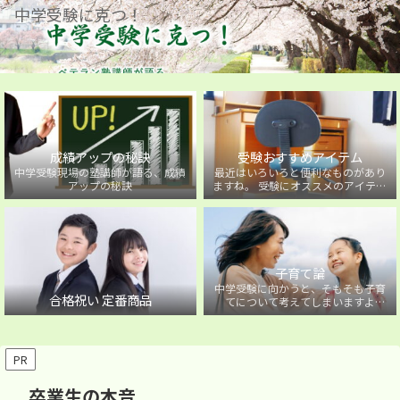
中学受験に克つ！
成績アップの秘訣
受験おすすめアイテム
中学受験現場の塾講師が語る、成績
最近はいろいろと便利なものがあり
アップの秘訣
ますね。 受験にオススメのアイテム
を紹介しています。
子育て論
中学受験に向かうと、そもそも子育
合格祝い 定番商品
てについて考えてしまいますよ
ね・・・。中学受験に向かうお子様
を持つ保護者の方に向けた子育て論
について。
PR
卒業生の本音