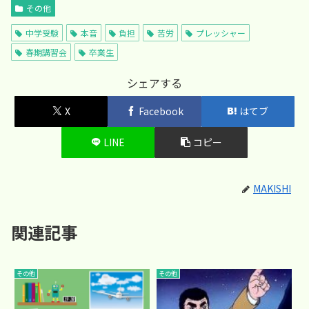
その他
中学受験
本音
負担
苦労
プレッシャー
春期講習会
卒業生
シェアする
X
Facebook
はてブ
LINE
コピー
MAKISHI
関連記事
その他
その他