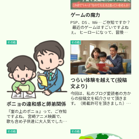
当しているので、小４や小５のお
子さんで、算数が苦手なお子さん
をお持ちの場合、「家でどの程度
ゲームの魔力
まで教えていいのか？」 という...
PSP、DS 、Wii… ご存知ですか？
最近のゲームはすごいですよね
ぇ。 ヒーローになって、冒険し
たり、敵と戦ってやっつけたり…
パズルやスポーツ、はたまた恋愛
その他
その他
までかなりリアルにできちゃうの
だとか… リアルな画像で臨場感
あふれる体験が...
つらい体験を越えて(投稿
文より)
今回は、私のブログ愛読者の方か
らの投稿文を紹介させて頂きま
ポニョの違和感と師弟関係
す。（掲載許可を頂きました）今
春受験を終えた息子さんを持つお
『崖の上のポニョ』って、ご存知
母様から、中学受験に臨む上での
ですよね。 宮崎アニメ映画で、
苦労と葛藤が綴られた体験談で
歌も含め子供達に大人気でした
す。少々長文ですが、胸にグッと
ね。 お子さんと一緒にご覧にな
きた体験談なので、ゆっくりお読
られた方も多いかと思います。
その他
その他
みく...
遅ればせながら、私も観てみまし