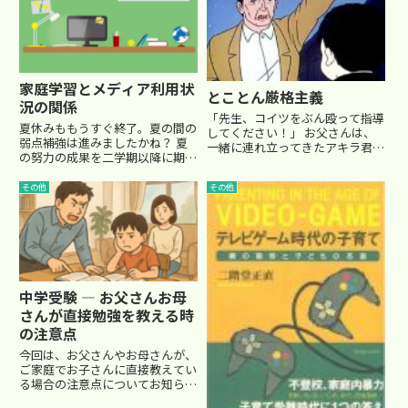
家庭学習とメディア利用状
とことん厳格主義
況の関係
「先生、コイツをぶん殴って指導
夏休みももうすぐ終了。夏の間の
してください！」 お父さんは、
弱点補強は進みましたかね？ 夏
一緒に連れ立ってきたアキラ君
の努力の成果を二学期以降に期待
（仮名）を蔑んだ目で見つめなが
したいところです。さて、今回
ら、我々二人の担当の前で、アツ
は、灘中学校など難関中学への合
その他
その他
い言葉を投げかけてきます。アキ
格実績が注目されている関西の有
ラ君は、小5から入塾してきて、
名進学塾の浜学園が塾生家庭に行
今は受験生。 とんでもない事件
ったアンケート調査から。 タイ
を...
ト...
中学受験 ― お父さんお母
さんが直接勉強を教える時
の注意点
今回は、お父さんやお母さんが、
ご家庭でお子さんに直接教えてい
る場合の注意点についてお知らせ
します。私が算数という科目を担