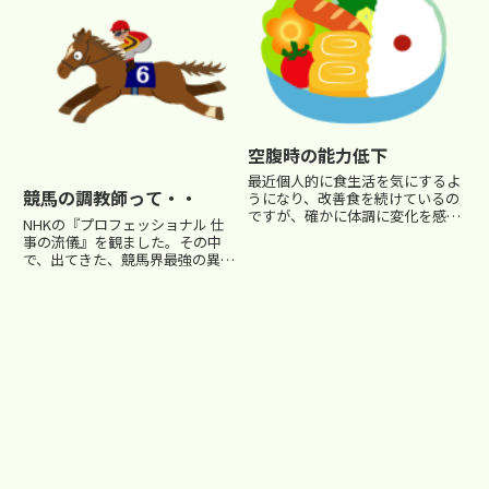
た。ところでみなさん、主人公の
宗介君の話し方に違和感を感じま
せ...
空腹時の能力低下
最近個人的に食生活を気にするよ
競馬の調教師って・・
うになり、改善食を続けているの
ですが、確かに体調に変化を感じ
NHKの『プロフェッショナル 仕
ます。 やっぱり人間って日頃の
事の流儀』を観ました。その中
食生活が基本なんだなぁというこ
で、出てきた、競馬界最強の異名
とをしみじみ感じてます。 さ
をとる調教師・藤澤和雄という
て、アメリカの学者が空腹時と通
人。 私は、競馬なんてやった事
常時の判断力の違いを研究したそ
がないし、興味がないので、当然
う...
知らない人でした。（同僚の先生
で競馬大好きな人はいますけど
（笑...