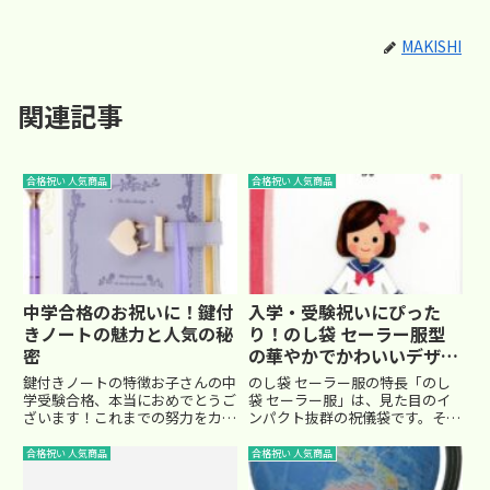
MAKISHI
関連記事
合格祝い 人気商品
合格祝い 人気商品
中学合格のお祝いに！鍵付
入学・受験祝いにぴった
きノートの魅力と人気の秘
り！のし袋 セーラー服型
密
の華やかでかわいいデザイ
ン袋
鍵付きノートの特徴お子さんの中
のし袋 セーラー服の特長「のし
学受験合格、本当におめでとうご
袋 セーラー服」は、見た目のイ
ざいます！これまでの努力をカタ
ンパクト抜群の祝儀袋です。その
チに残したり、新生活に向けて夢
最大の特長は、可愛らしいセーラ
や目標を書き留めるのにぴったり
ー服の形をしたデザインにありま
合格祝い 人気商品
合格祝い 人気商品
なアイテムがこちらの「鍵付きノ
す。中学受験を見事に乗り越えた
ート」です。 このノートは、鍵
お子さんへ、お祝いの気持ちを一