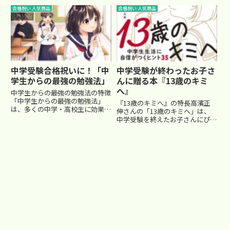
呂ポスター（現役家庭教師監
ペンです。特別なギフトボックス
合格祝い 人気商品
合格祝い 人気商品
修）」です。中学受験に合格した
に入っており、ペン自体は磁力で
記念に、知識を遊びながら定着で
自立し、360度回転するユニーク
きるご褒美グッズとして選んでみ
な設計が魅力。子どもが中学受験
ませ...
を...
中学受験合格祝いに！「中
中学受験が終わったお子さ
学生からの最強の勉強法」
んに贈る本『13歳のキミ
へ』
中学生からの最強の勉強法の特徴
「中学生からの最強の勉強法」
『13歳のキミへ』の特長高濱正
は、多くの中学・高校生に効果的
伸さんの「13歳のキミへ」は、
と評価される勉強指南書です。最
中学受験を終えたお子さんにぴっ
大の特徴は、マンガ形式で書かれ
たりの一冊です。進学塾での努力
ていること。固い文章を読まずと
が実り、中学生として新たなステ
も、スラスラと楽しみながら勉強
ージへ進むお子さんにとって、こ
法を学べます。たとえば、効率の
の本は心の成長をサポートする内
良...
容になっています。本書では、
こ...