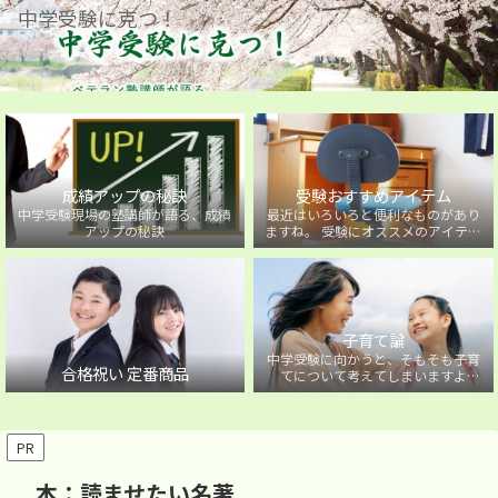
中学受験に克つ！
成績アップの秘訣
受験おすすめアイテム
中学受験現場の塾講師が語る、成績
最近はいろいろと便利なものがあり
アップの秘訣
ますね。 受験にオススメのアイテム
を紹介しています。
子育て論
中学受験に向かうと、そもそも子育
合格祝い 定番商品
てについて考えてしまいますよ
ね・・・。中学受験に向かうお子様
を持つ保護者の方に向けた子育て論
について。
PR
本：読ませたい名著