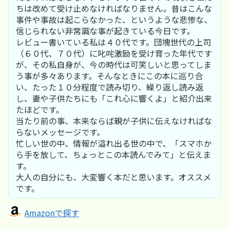
ちは改めて受け止めなければなりません。昔はこんな
事件や事故は起こらなかった、というような悲惨な、
信じられない非常識な事が起きている今日です。
レビュー書いている私は４０代です。団塊世代の上司
（６０代、７０代）に叱咤激励を受け育った年代です
が、その私自身が、今の時代は可笑しいと思ってしま
う事が多々あります。そんなときにこの本に巡り合
い、たった１０分程度で読み切り、繰り返し読み返
し、妻や子供たちにも「これ心に響くよ」と紹介出来
たほどです。
当たり前の事、本来ならば親が子供に伝えなければな
らないメッセージです。
忙しい世の中、情報が溢れ出る世の中で、「スマホか
ら手を放して、ちょっとこの本読んでみて」と伝えま
す。
大人の自分にも、大変響く本だと思います。オススメ
です。
Amazonで探す