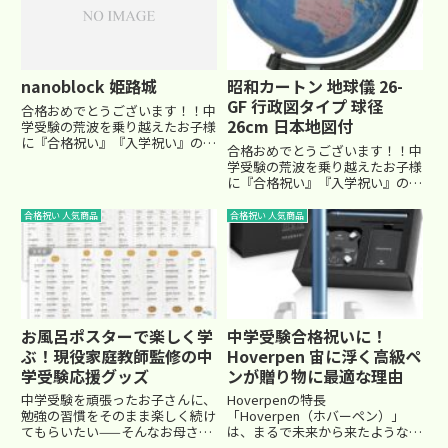
が付いているので、大切なプラ
層引き立てる演出にぴったり。
イ...
入...
nanoblock 姫路城
昭和カートン 地球儀 26-
GF 行政図タイプ 球径
合格おめでとうございます！！中
26cm 日本地図付
学受験の荒波を乗り越えたお子様
に『合格祝い』『入学祝い』のオ
合格おめでとうございます！！中
ススメの贈り物を紹介していま
学受験の荒波を乗り越えたお子様
す。
に『合格祝い』『入学祝い』のオ
ススメの贈り物を紹介していま
す。
合格祝い 人気商品
合格祝い 人気商品
お風呂ポスターで楽しく学
中学受験合格祝いに！
ぶ！現役家庭教師監修の中
Hoverpen 宙に浮く高級ペ
学受験応援グッズ
ンが贈り物に最適な理由
中学受験を頑張ったお子さんに、
Hoverpenの特長
勉強の習慣をそのまま楽しく続け
「Hoverpen（ホバーペン）」
てもらいたい——そんなお母さん
は、まるで未来から来たような見
にぴったりのアイテムが、「お風
た目の、宙に浮く不思議なボール