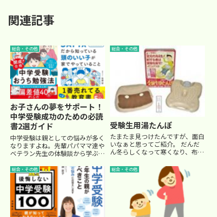
関連記事
総合・その他
総合・その他
お子さんの夢をサポート！
中学受験成功のための必読
受験生用湯たんぽ
書2選ガイド
たまたま見つけたんですが、面白
中学受験は親としての悩みが多く
いなぁと思ってご紹介。 だんだ
なりますよね。先輩パパママ達や
ん冬らしくなって寒くなり、布団
ベテラン先生の体験談から学ぶこ
に入ったばかりの時は足先が冷た
との多い、人気の本を紹介しま
いもの。 電気毛布は、あまり身
す。『通塾なしで開成合格！ 中
総合・その他
総合・その他
体によくないという話なので、昔
学受験おうち勉強法』－ 自宅学
ながらの「湯たんぽ」が欲しい季
習で合格を目指す！「中学受験＝
節になって来ました。 そこで驚...
塾通いが必須」というイメージが
あ...