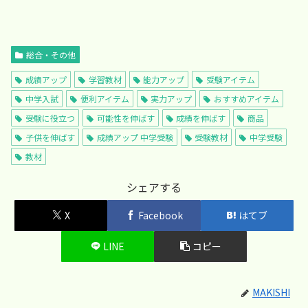
総合・その他
成績アップ
学習教材
能力アップ
受験アイテム
中学入試
便利アイテム
実力アップ
おすすめアイテム
受験に役立つ
可能性を伸ばす
成績を伸ばす
商品
子供を伸ばす
成績アップ 中学受験
受験教材
中学受験
教材
シェアする
X
Facebook
はてブ
LINE
コピー
MAKISHI