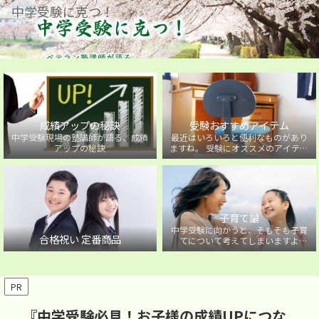
中学受験に克つ！
成績アップの秘訣
受験おすすめアイテム
中学受験現場の塾講師が語る、成績
最近はいろいろと便利なものがあり
アップの秘訣
ますね。 受験にオススメのアイテム
を紹介しています。
子育て論
中学受験に向かうと、そもそも子育
合格祝い 定番商品
てについて考えてしまいますよ
ね・・・。中学受験に向かうお子様
を持つ保護者の方に向けた子育て論
について。
PR
『中学受験必見！お子様の成績UPにつな