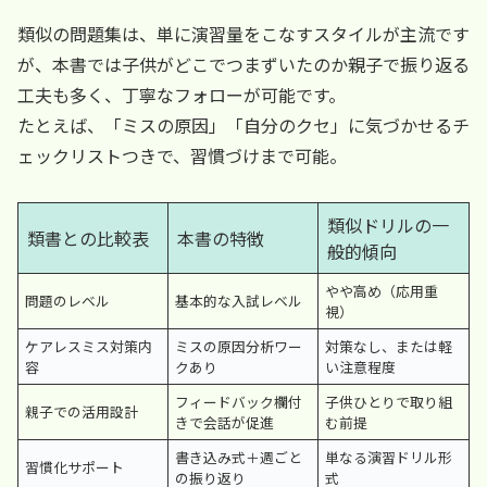
類似の問題集は、単に演習量をこなすスタイルが主流です
が、本書では子供がどこでつまずいたのか親子で振り返る
工夫も多く、丁寧なフォローが可能です。
たとえば、「ミスの原因」「自分のクセ」に気づかせるチ
ェックリストつきで、習慣づけまで可能。
類似ドリルの一
類書との比較表
本書の特徴
般的傾向
やや高め（応用重
問題のレベル
基本的な入試レベル
視）
ケアレスミス対策内
ミスの原因分析ワー
対策なし、または軽
容
クあり
い注意程度
フィードバック欄付
子供ひとりで取り組
親子での活用設計
きで会話が促進
む前提
書き込み式＋週ごと
単なる演習ドリル形
習慣化サポート
の振り返り
式