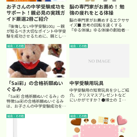
お子さんの中学受験成功を
脳の専門家がお薦め！ 勉
サポート！親必見の実践ガ
強の疲れをとる体操
イド厳選2冊ご紹介
脳の専門家がお薦めするエクササ
イズ■ 思考の回転を速くする
『後悔しない中学受験100』－親
『ゆる体操』ゆる体操の創始者で
が知るべき大切なポイント中学受
ある高岡英夫氏。 幼い頃から武
験を成功させるために、親として
術の稽古に励み、東大大学院時代
どんなサポートができるのか悩む
に身体の運動と意識について研究
方は多いでしょう。『後悔しない
総合・その他
総合・その他
を重ねた。達人、超一流アスリー
中学受験100』は、2万人の受験
トたちの、身体と心の動きを解明
生を指導してきたプロ講師が、親
し...
が押さえるべき100の重要...
「Sai彩」の合格祈願ぬい
中学受験用玩具
ぐるみ
中学受験用の知育玩具を少しご紹
介。 クリスマスプレゼントなど
「Sai彩 合格祈願ぬいぐるみ」の
にいかがですか？●博士の ＩＱ
特徴Sai彩の合格祈願ぬいぐるみ
パズル「シカクい頭をマルくす
は、お子さんの中学受験成功を守
る」 日能研推奨のＩＱパズルで
る新たなお守りです。まずは商品
す。 算数の立体図形に強くなり
の特性からご紹介します。このぬ
総合・その他
総合・その他
そうですね。博士の ＩＱ パズル
いぐるみは、肌触りが良く、毛並
「シカクい頭をマルくする」 ...
みが細かくて抜けにくい高品質の
素材を使用しています。さ...