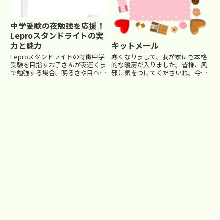
中学受験の夜勉強を応援！
Leproスタンドライトの実
力と魅力
キットメール
Leproスタンドライトの特徴中学
寒くなりまして、我が家にも本格
受験を目指すお子さんが夜遅くま
的な暖房が入りました。皆様、風
で勉強する場合、明るさや目への
邪に気をつけてくださいね。今回
優しさが重要です。そこで今回ご
はちょっと番外編です…■キット
紹介するのが、「Leproスタンド
メール最近郵便局に荷物を出しに
ライト」。このライトは、昼光
行ったときに、カウンターのとこ
色・白色・電球色の3色切り替え
ろに何故か桜模様のキットカット
が可能で、勉強シーンや気...
(チョコレート)が置いてあった...