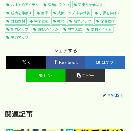
おすすめアイテム
受験に役立つ
可能性を伸ばす
成績を伸ばす
商品
成績アップ 中学受験
子供を伸ばす
受験教材
中学受験
教材
成績アップ
学習教材
能力アップ
受験アイテム
中学入試
便利アイテム
実力アップ
シェアする
X
Facebook
はてブ
LINE
コピー
MAKISHI
関連記事