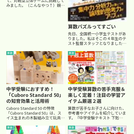
て、対戦型立体ゲームに挑戦して
みました。（こんなやつ↑）親戚
の子は小学５年生の男の子。中学
受験の勉強もしています。(私の
居る塾とは別ですけど)その子の
お母さんが教育熱心で、人気の知
算数パズルってすごい
育玩具を買って与えたようです。
先日、全国統一小学生テストがあ
そ...
りました。私はそこの４年生のテ
スト監督スタッフとなりました。
初めて塾に来た生徒10名強を担
当したのです。（３年生の監督も
算数
算数
やりました。その時の様子はコチ
ラ⇒ 全国統一小学生テストの
監督にて） 早目に来た生徒た...
中学受験におすすめ！
中学受験算数の苦手克服＆
「Cuboro Standard 50」
楽しく定着！注目の学習ア
の知育効果と活用術
イテム厳選２選
Cuboro Standard 50 の特徴
算数が苦手なお子さんに向けた、
「Cuboro Standard 50」は、ス
参考書やアイテムを紹介していま
イス生まれの木製組み立て玩具
す。『中学受験テキスト 下剋上
で、遊びながら論理的思考力や空
算数 基礎編 ―― 偏差値40から55への
間認識力を養える知育アイテムで
道』－ 苦手分野を一冊で克服で
算数
算数
す。立方体の木製パーツを組み合
きる！中学受験算数に不安を感じ