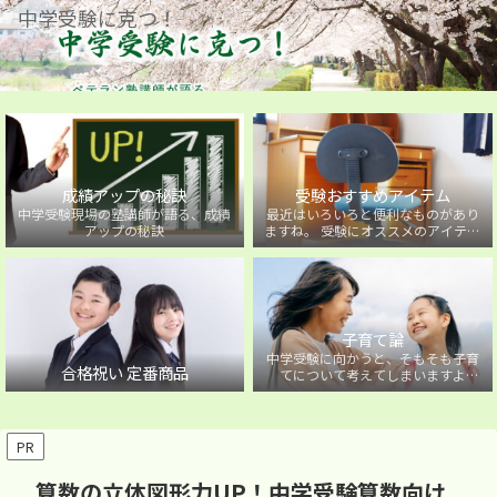
中学受験に克つ！
成績アップの秘訣
受験おすすめアイテム
中学受験現場の塾講師が語る、成績
最近はいろいろと便利なものがあり
アップの秘訣
ますね。 受験にオススメのアイテム
を紹介しています。
子育て論
中学受験に向かうと、そもそも子育
合格祝い 定番商品
てについて考えてしまいますよ
ね・・・。中学受験に向かうお子様
を持つ保護者の方に向けた子育て論
について。
PR
算数の立体図形力UP！中学受験算数向け