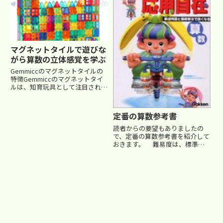
わせてビー玉が転がる道を作る、
るお子さんに、確かな基礎力をつ
シ...
けてくれるのが『中...
マグネットタイルで遊びな
がら算数の立体感覚を学ぶ
Gemmiccのマグネットタイルの
特徴Gemmiccのマグネットタイ
ルは、知育玩具として注目される
オシャレで高品質なおもちゃで
す。このセットには2台の車が付
属し、ブロックを活用して自由に
定番の算数参考書
組み立てを楽しめる仕様になって
います。最大の特徴は、子...
読者からの要望もありましたの
で、定番の算数参考書を紹介して
おきます。 難易度は、標準を
５として、1～10段階です。
.post-content table.table-
sansu th,.post-content
table.tab...