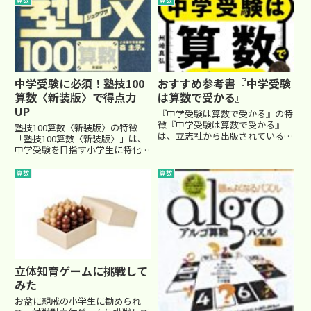
算数
算数
中学受験に必須！塾技100
おすすめ参考書『中学受験
算数〈新装版〉で得点力
は算数で受かる』
UP
『中学受験は算数で受かる』の特
徴『中学受験は算数で受かる』
塾技100算数〈新装版〉の特徴
は、立志社から出版されている中
「塾技100算数〈新装版〉」は、
学受験向けの学習参考書です。算
中学受験を目指す小学生に特化し
数が重要と言われる中学受験に対
た教材で、塾の指導内容に沿った
して、的確な攻略法を指南してい
問題を網羅的に取り上げていま
算数
算数
ます。著者は、有名進学塾の経験
す。特に、頻出問題や応用力を問
豊富な講師、川崎真弘氏。オスス
う問題が豊富に収録されており、
メ...
幅広いレベルの学習に対応して
い...
立体知育ゲームに挑戦して
みた
お盆に親戚の小学生に勧められ