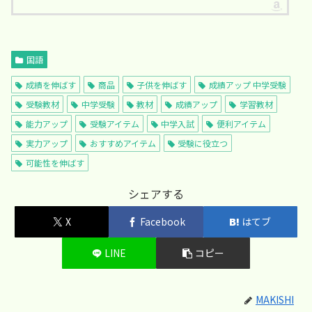
国語
成績を伸ばす
商品
子供を伸ばす
成績アップ 中学受験
受験教材
中学受験
教材
成績アップ
学習教材
能力アップ
受験アイテム
中学入試
便利アイテム
実力アップ
おすすめアイテム
受験に役立つ
可能性を伸ばす
シェアする
X
Facebook
はてブ
LINE
コピー
MAKISHI