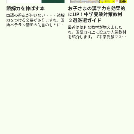
読解力を伸ばす本
お子さまの漢字力を効果的
にUP！中学受験対策教材
国語の得点が伸びない・・・読解
２選厳選ガイド
力をつける必要がありますね。国
語ベテラン講師の助言のもとに定
最近は便利な教材が増えました
番の本を紹介しておきます。■
ね。国語力向上に役立つ人気教材
読解力をのばす本 受験国語の問
を紹介します。『中学受験マスタ
題集より、まずコレ！『齋藤孝の
ー漢字チャレンジ お風呂ポスタ
実践！日本語ドリル』楽天市場で
ー』－ 覚えやすく楽しく学べ
探すAmazonで探す名文が湯...
る！中学受験において、国語の漢
字対策は欠かせません。「中学受
験マスター漢字チャレンジ お風
呂ポ...