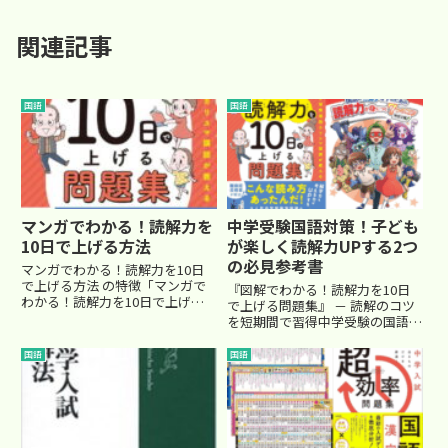
関連記事
国語
国語
マンガでわかる！読解力を
中学受験国語対策！子ども
10日で上げる方法
が楽しく読解力UPする2つ
の必見参考書
マンガでわかる！読解力を10日
で上げる方法 の特徴「マンガで
『図解でわかる！読解力を10日
わかる！読解力を10日で上げる
で上げる問題集』 － 読解のコツ
方法」は、中学受験を目指すお子
を短期間で習得中学受験の国語対
さんのために特化した読解力アッ
策で「読解力がなかなか伸びな
プ教材です。マンガ形式で要点が
い…」と悩むご家庭におすすめな
国語
国語
分かりやすくまとめられており、
のが、『図解でわかる！読解力を
文章が苦手なお子さんでも楽し
10日で上げる問題集』です。この
く...
問題集の最大の特長は、「図解...