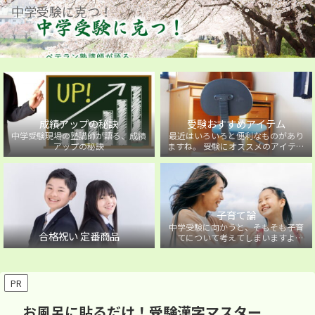
中学受験に克つ！
成績アップの秘訣
受験おすすめアイテム
中学受験現場の塾講師が語る、成績
最近はいろいろと便利なものがあり
アップの秘訣
ますね。 受験にオススメのアイテム
を紹介しています。
子育て論
中学受験に向かうと、そもそも子育
合格祝い 定番商品
てについて考えてしまいますよ
ね・・・。中学受験に向かうお子様
を持つ保護者の方に向けた子育て論
について。
PR
お風呂に貼るだけ！受験漢字マスター