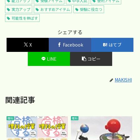
能力アップ
受験アイテム
中学入試
便利アイテム
実力アップ
おすすめアイテム
受験に役立つ
可能性を伸ばす
シェアする
X
Facebook
はてブ
LINE
コピー
MAKISHI
関連記事
理科
理科