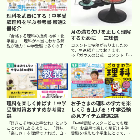
理科を武器にする！中学受
験理科を学ぶ参考書 厳選2
冊紹介
月の満ち欠けを正しく理解
『合格する理科の授業 地学・化
するために ｜ 三球儀
学編』－ 理科が本当にわかる解
コメントに投稿がありましたの
説が魅力！中学受験で多くの子が
で、早速紹介しておきます。
つまずきやすい理科、特に地学や
⇒「ガウスの公式」コメント「三
化学分野に特化した参考書が『合
球儀」最近は、こんなものが手に
格する理科の授業 地学・化学
入る時代になったんですねぇ。
編』です。この本は、「だから、
理科
理科
昔、ニュートンが手作りで太陽系
そうなのか！」と子ども自身が納
の模型を作って人々を驚かせたと
得...
いう逸話を思い出しました。光を
当て...
理科を楽しく伸ばす！中学
お子さまの理科の学力を楽
受験対策おすすめ参考書2
しく引き上げる！中学受験
選
必見アイテム厳選2選
『好きこそ物の上手なれ』という
『中学受験マスターどこでも理
ことわざにあるように、「興味」
科』 お風呂で楽しく暗記！中学
「楽しさ」を理解できれば、自然
受験を控えた小学生にとって、理
と学習意欲が湧いてきますね。理
科の知識は暗記が必須。でも、