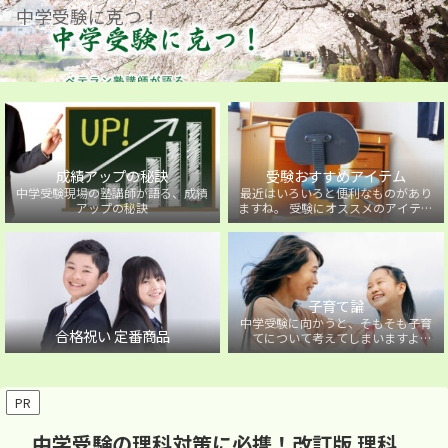
中学受験に克つ！
成績アップの秘訣
受験おすすめアイテム
中学受験現場の塾講師が語る、成績
最近はいろいろと便利なものがあり
アップの秘訣
ますね。 受験にオススメのアイテム
を紹介しています。
子育て論
中学受験に向かうと、そもそも子育
合格祝い 定番商品
てについて考えてしまいますよ
ね・・・。中学受験に向かうお子様
を持つ保護者の方に向けた子育て論
について。
PR
中学受験の理科対策に必携！改訂版 理科