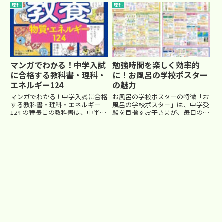
科学習のサポートにオススメの参
「机に向かって覚えるのが苦
理科
理科
考書を紹介しています。『科学実
手…」というお子さんも多いです
験でスラスラわかる！本当はおも
よね。そんな時におすすめなのが
しろい 中学入試の理科』 − ...
『中学受験マスターどこでも理科
お風呂...
マンガでわかる！中学入試
勉強時間を楽しく効率的
に合格する教科書・理科・
に！お風呂の学校ポスター
エネルギー124
の魅力
マンガでわかる！中学入試に合格
お風呂の学校ポスターの特徴「お
する教科書・理科・エネルギー
風呂の学校ポスター」は、中学受
124 の特長この教科書は、中学受
験を目指すお子さまが、毎日の学
験に向けての理科学習をマンガ形
習を自然に取り入れられるよう設
式で楽しく学べるように設計され
計された知育ポスターです。セッ
ています。以下のような特長があ
ト内容には、算数や理科を中心と
ります。マンガ形式: 理科の難し
した学習内容が詰まっており、
い概念を、わかりやすいマン...
B3サイズでお風呂場の壁にピッ
タ...