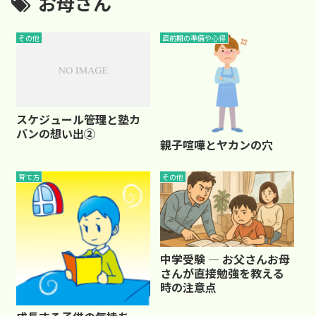
お母さん
その他
直前期の準備や心得
スケジュール管理と塾カ
バンの想い出②
親子喧嘩とヤカンの穴
育て方
その他
中学受験 ― お父さんお母
さんが直接勉強を教える
時の注意点