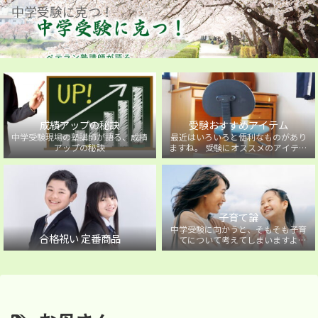
中学受験に克つ！
成績アップの秘訣
受験おすすめアイテム
中学受験現場の塾講師が語る、成績
最近はいろいろと便利なものがあり
アップの秘訣
ますね。 受験にオススメのアイテム
を紹介しています。
子育て論
中学受験に向かうと、そもそも子育
合格祝い 定番商品
てについて考えてしまいますよ
ね・・・。中学受験に向かうお子様
を持つ保護者の方に向けた子育て論
について。