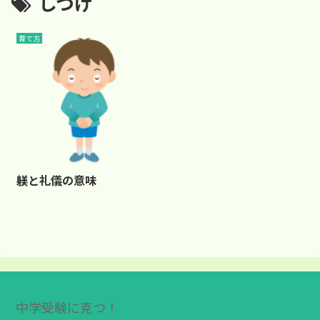
しつけ
育て方
躾と礼儀の意味
中学受験に克つ！