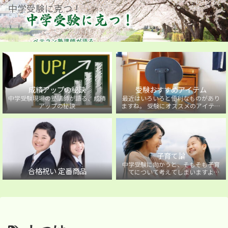
中学受験に克つ！
成績アップの秘訣
受験おすすめアイテム
中学受験現場の塾講師が語る、成績
最近はいろいろと便利なものがあり
アップの秘訣
ますね。 受験にオススメのアイテム
を紹介しています。
子育て論
中学受験に向かうと、そもそも子育
合格祝い 定番商品
てについて考えてしまいますよ
ね・・・。中学受験に向かうお子様
を持つ保護者の方に向けた子育て論
について。