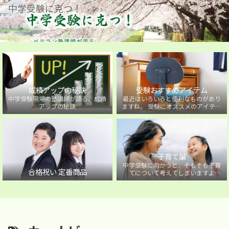
中学受験に克つ！
成績アップの秘訣
受験おすすめアイテム
中学受験現場の塾講師が語る、成績
最近はいろいろと便利なものがあり
アップの秘訣
ますね。 受験にオススメのアイテム
を紹介しています。
子育て論
中学受験に向かうと、そもそも子育
合格祝い 定番商品
てについて考えてしまいますよ
ね・・・。中学受験に向かうお子様
を持つ保護者の方に向けた子育て論
について。