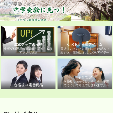
中学受験に克つ！
成績アップの秘訣
受験おすすめアイテム
中学受験現場の塾講師が語る、成績
最近はいろいろと便利なものがあり
アップの秘訣
ますね。 受験にオススメのアイテム
を紹介しています。
子育て論
中学受験に向かうと、そもそも子育
合格祝い 定番商品
てについて考えてしまいますよ
ね・・・。中学受験に向かうお子様
を持つ保護者の方に向けた子育て論
について。