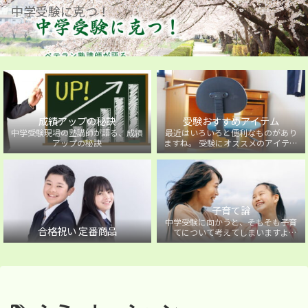
中学受験に克つ！
成績アップの秘訣
受験おすすめアイテム
中学受験現場の塾講師が語る、成績
最近はいろいろと便利なものがあり
アップの秘訣
ますね。 受験にオススメのアイテム
を紹介しています。
子育て論
中学受験に向かうと、そもそも子育
合格祝い 定番商品
てについて考えてしまいますよ
ね・・・。中学受験に向かうお子様
を持つ保護者の方に向けた子育て論
について。