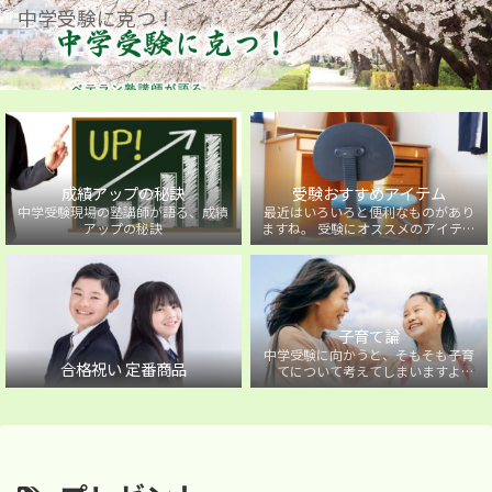
中学受験に克つ！
成績アップの秘訣
受験おすすめアイテム
中学受験現場の塾講師が語る、成績
最近はいろいろと便利なものがあり
アップの秘訣
ますね。 受験にオススメのアイテム
を紹介しています。
子育て論
中学受験に向かうと、そもそも子育
合格祝い 定番商品
てについて考えてしまいますよ
ね・・・。中学受験に向かうお子様
を持つ保護者の方に向けた子育て論
について。