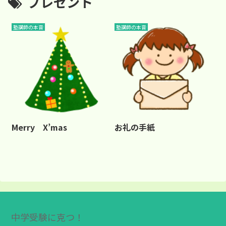
プレゼント
塾講師の本音
塾講師の本音
Merry X’mas
お礼の手紙
中学受験に克つ！