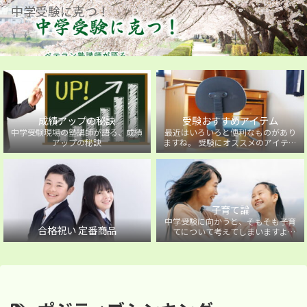
中学受験に克つ！
成績アップの秘訣
受験おすすめアイテム
中学受験現場の塾講師が語る、成績
最近はいろいろと便利なものがあり
アップの秘訣
ますね。 受験にオススメのアイテム
を紹介しています。
子育て論
中学受験に向かうと、そもそも子育
合格祝い 定番商品
てについて考えてしまいますよ
ね・・・。中学受験に向かうお子様
を持つ保護者の方に向けた子育て論
について。