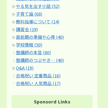
やる気を出す小話 (52)
子育て論 (68)
教科指導について (14)
講習会 (19)
直前期の準備や心得 (40)
学校情報 (50)
塾講師の本音 (80)
塾講師のつぶやき… (40)
Q&A (19)
合格祝い 定番商品 (16)
合格祝い 人気商品 (17)
Sponsord Links