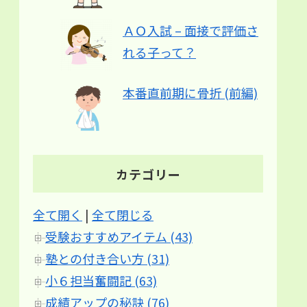
ＡＯ入試 – 面接で評価さ
れる子って？
本番直前期に骨折 (前編)
カテゴリー
全て開く
|
全て閉じる
受験おすすめアイテム (43)
塾との付き合い方 (31)
小６担当奮闘記 (63)
成績アップの秘訣 (76)