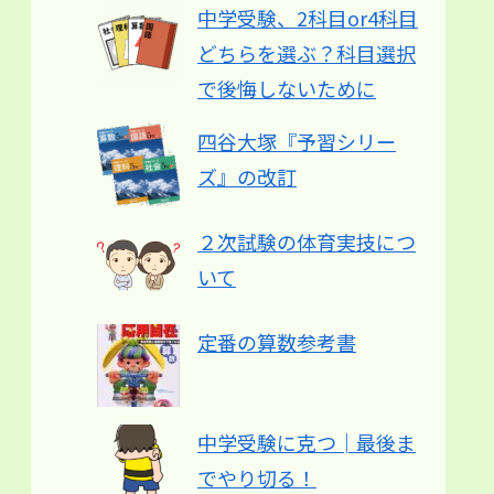
中学受験、2科目or4科目
どちらを選ぶ？科目選択
で後悔しないために
四谷大塚『予習シリー
ズ』の改訂
２次試験の体育実技につ
いて
定番の算数参考書
中学受験に克つ│最後ま
でやり切る！