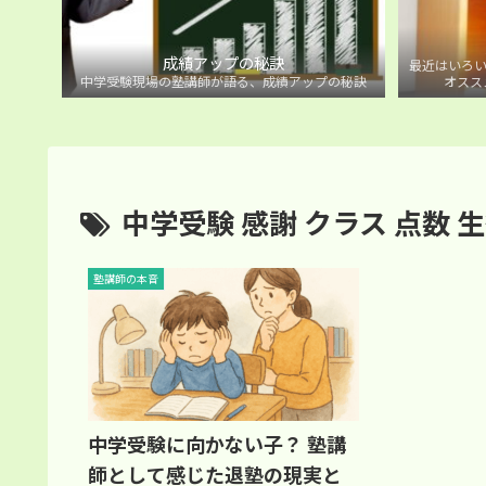
成績アップの秘訣
最近はいろい
中学受験現場の塾講師が語る、成績アップの秘訣
オスス
中学受験 感謝 クラス 点数 生
塾講師の本音
中学受験に向かない子？ 塾講
師として感じた退塾の現実と