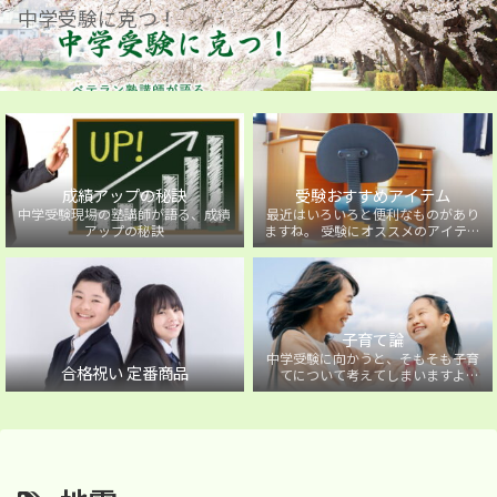
中学受験に克つ！
成績アップの秘訣
受験おすすめアイテム
中学受験現場の塾講師が語る、成績
最近はいろいろと便利なものがあり
アップの秘訣
ますね。 受験にオススメのアイテム
を紹介しています。
子育て論
中学受験に向かうと、そもそも子育
合格祝い 定番商品
てについて考えてしまいますよ
ね・・・。中学受験に向かうお子様
を持つ保護者の方に向けた子育て論
について。