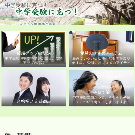
中学受験に克つ！
成績アップの秘訣
受験おすすめアイテム
中学受験現場の塾講師が語る、成績
最近はいろいろと便利なものがあり
アップの秘訣
ますね。 受験にオススメのアイテム
を紹介しています。
子育て論
中学受験に向かうと、そもそも子育
合格祝い 定番商品
てについて考えてしまいますよ
ね・・・。中学受験に向かうお子様
を持つ保護者の方に向けた子育て論
について。