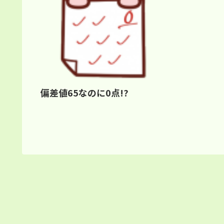
偏差値65なのに0点!?