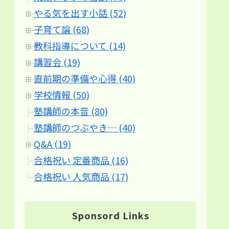
やる気を出す小話 (52)
子育て論 (68)
教科指導について (14)
講習会 (19)
直前期の準備や心得 (40)
学校情報 (50)
塾講師の本音 (80)
塾講師のつぶやき… (40)
Q&A (19)
合格祝い 定番商品 (16)
合格祝い 人気商品 (17)
Sponsord Links