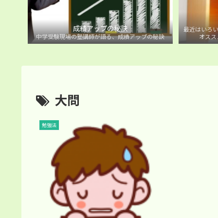
成績アップの秘訣
最近はいろい
中学受験現場の塾講師が語る、成績アップの秘訣
オスス
大問
勉強法