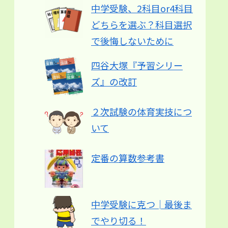
中学受験、2科目or4科目
どちらを選ぶ？科目選択
で後悔しないために
四谷大塚『予習シリー
ズ』の改訂
２次試験の体育実技につ
いて
定番の算数参考書
中学受験に克つ│最後ま
でやり切る！