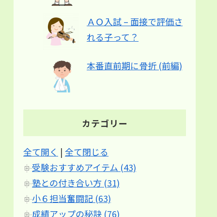
ＡＯ入試 – 面接で評価さ
れる子って？
本番直前期に骨折 (前編)
カテゴリー
全て開く
|
全て閉じる
受験おすすめアイテム (43)
塾との付き合い方 (31)
小６担当奮闘記 (63)
成績アップの秘訣 (76)