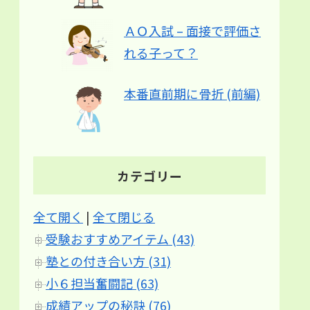
ＡＯ入試 – 面接で評価さ
れる子って？
本番直前期に骨折 (前編)
カテゴリー
全て開く
|
全て閉じる
受験おすすめアイテム (43)
塾との付き合い方 (31)
小６担当奮闘記 (63)
成績アップの秘訣 (76)