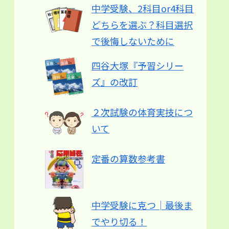
中学受験、2科目or4科目
どちらを選ぶ？科目選択
で後悔しないために
四谷大塚『予習シリー
ズ』の改訂
２次試験の体育実技につ
いて
定番の算数参考書
中学受験に克つ│最後ま
でやり切る！