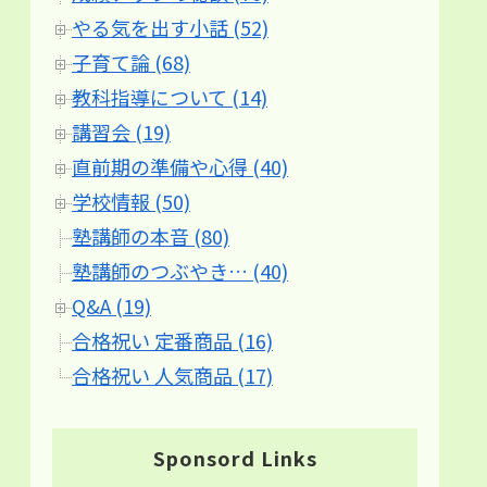
やる気を出す小話 (52)
子育て論 (68)
教科指導について (14)
講習会 (19)
直前期の準備や心得 (40)
学校情報 (50)
塾講師の本音 (80)
塾講師のつぶやき… (40)
Q&A (19)
合格祝い 定番商品 (16)
合格祝い 人気商品 (17)
Sponsord Links