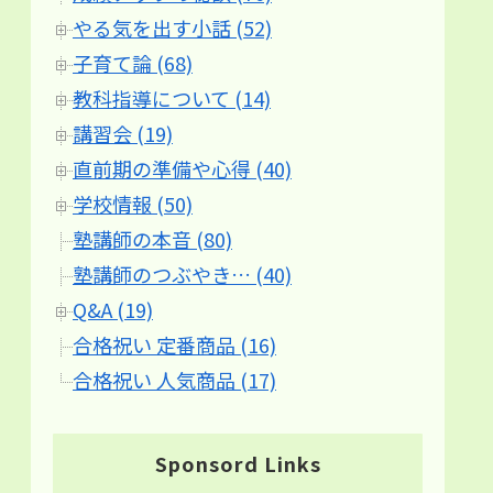
やる気を出す小話 (52)
子育て論 (68)
教科指導について (14)
講習会 (19)
直前期の準備や心得 (40)
学校情報 (50)
塾講師の本音 (80)
塾講師のつぶやき… (40)
Q&A (19)
合格祝い 定番商品 (16)
合格祝い 人気商品 (17)
Sponsord Links