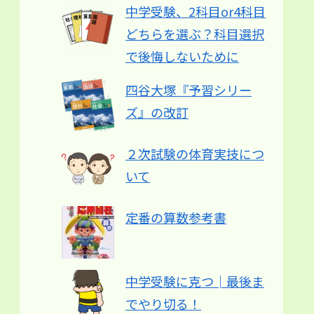
中学受験、2科目or4科目
どちらを選ぶ？科目選択
で後悔しないために
四谷大塚『予習シリー
ズ』の改訂
２次試験の体育実技につ
いて
定番の算数参考書
中学受験に克つ│最後ま
でやり切る！