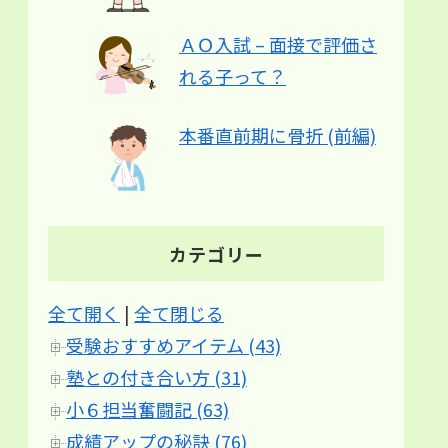
ＡＯ入試 – 面接で評価さ
れる子って？
本番直前期に骨折 (前編)
カテゴリー
全て開く
|
全て閉じる
受験おすすめアイテム (43)
塾との付き合い方 (31)
小６担当奮闘記 (63)
成績アップの秘訣 (76)