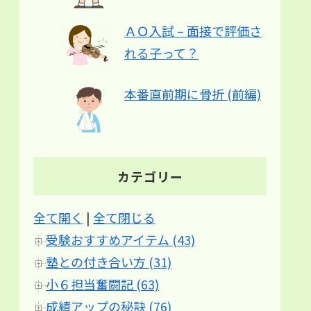
ＡＯ入試 – 面接で評価さ
れる子って？
本番直前期に骨折 (前編)
カテゴリー
全て開く
|
全て閉じる
受験おすすめアイテム (43)
塾との付き合い方 (31)
小６担当奮闘記 (63)
成績アップの秘訣 (76)