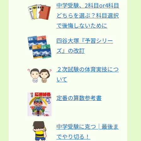
中学受験、2科目or4科目
どちらを選ぶ？科目選択
で後悔しないために
四谷大塚『予習シリー
ズ』の改訂
２次試験の体育実技につ
いて
定番の算数参考書
中学受験に克つ│最後ま
でやり切る！