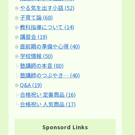
やる気を出す小話 (52)
子育て論 (68)
教科指導について (14)
講習会 (19)
直前期の準備や心得 (40)
学校情報 (50)
塾講師の本音 (80)
塾講師のつぶやき… (40)
Q&A (19)
合格祝い 定番商品 (16)
合格祝い 人気商品 (17)
Sponsord Links