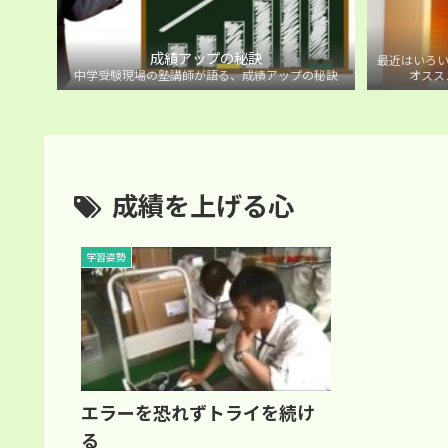
成績アップの秘訣
最近はいろい
中学受験現場の塾講師が語る、成績アップの秘訣
オスス
成績を上げる心
学習姿勢
エラーを恐れずトライを続け
る