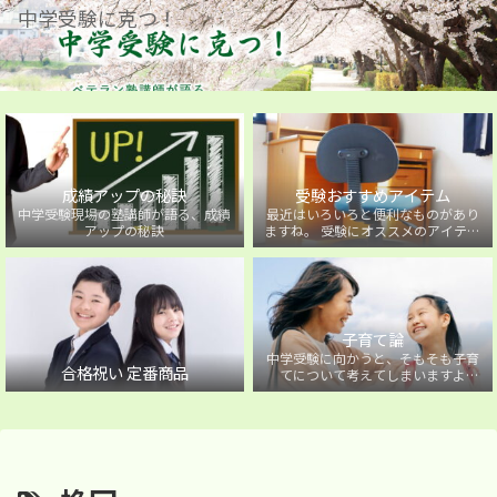
中学受験に克つ！
成績アップの秘訣
受験おすすめアイテム
中学受験現場の塾講師が語る、成績
最近はいろいろと便利なものがあり
アップの秘訣
ますね。 受験にオススメのアイテム
を紹介しています。
子育て論
中学受験に向かうと、そもそも子育
合格祝い 定番商品
てについて考えてしまいますよ
ね・・・。中学受験に向かうお子様
を持つ保護者の方に向けた子育て論
について。