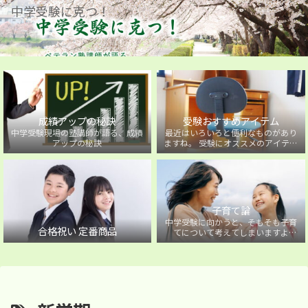
中学受験に克つ！
成績アップの秘訣
受験おすすめアイテム
中学受験現場の塾講師が語る、成績
最近はいろいろと便利なものがあり
アップの秘訣
ますね。 受験にオススメのアイテム
を紹介しています。
子育て論
中学受験に向かうと、そもそも子育
合格祝い 定番商品
てについて考えてしまいますよ
ね・・・。中学受験に向かうお子様
を持つ保護者の方に向けた子育て論
について。