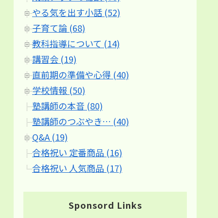
やる気を出す小話 (52)
子育て論 (68)
教科指導について (14)
講習会 (19)
直前期の準備や心得 (40)
学校情報 (50)
塾講師の本音 (80)
塾講師のつぶやき… (40)
Q&A (19)
合格祝い 定番商品 (16)
合格祝い 人気商品 (17)
Sponsord Links