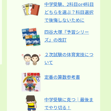
中学受験、2科目or4科目
どちらを選ぶ？科目選択
で後悔しないために
四谷大塚『予習シリー
ズ』の改訂
２次試験の体育実技につ
いて
定番の算数参考書
中学受験に克つ│最後ま
でやり切る！