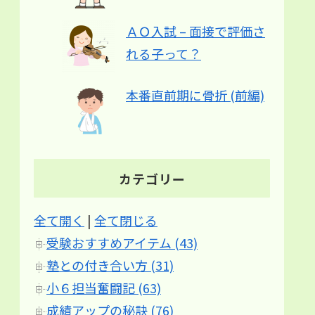
ＡＯ入試 – 面接で評価さ
れる子って？
本番直前期に骨折 (前編)
カテゴリー
全て開く
|
全て閉じる
受験おすすめアイテム (43)
塾との付き合い方 (31)
小６担当奮闘記 (63)
成績アップの秘訣 (76)