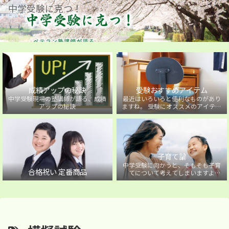
中学受験に克つ！
成績アップの秘訣
受験おすすめアイテム
中学受験現場の塾講師が語る、成績
最近はいろいろと便利なものがあり
アップの秘訣
ますね。 受験にオススメのアイテム
を紹介しています。
子育て論
中学受験に向かうと、そもそも子育
合格祝い 定番商品
てについて考えてしまいますよ
ね・・・。中学受験に向かうお子様
を持つ保護者の方に向けた子育て論
について。