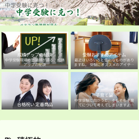
中学受験に克つ！
成績アップの秘訣
受験おすすめアイテム
中学受験現場の塾講師が語る、成績
最近はいろいろと便利なものがあり
アップの秘訣
ますね。 受験にオススメのアイテム
を紹介しています。
子育て論
中学受験に向かうと、そもそも子育
合格祝い 定番商品
てについて考えてしまいますよ
ね・・・。中学受験に向かうお子様
を持つ保護者の方に向けた子育て論
について。