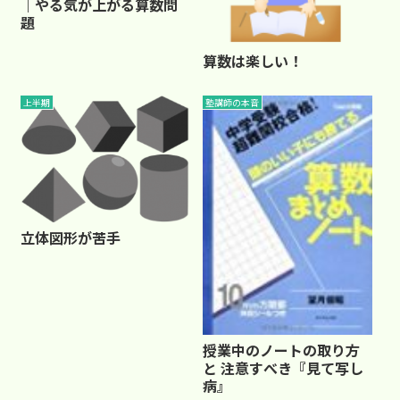
｜やる気が上がる算数問
題
算数は楽しい！
上半期
塾講師の本音
立体図形が苦手
授業中のノートの取り方
と 注意すべき『見て写し
病』