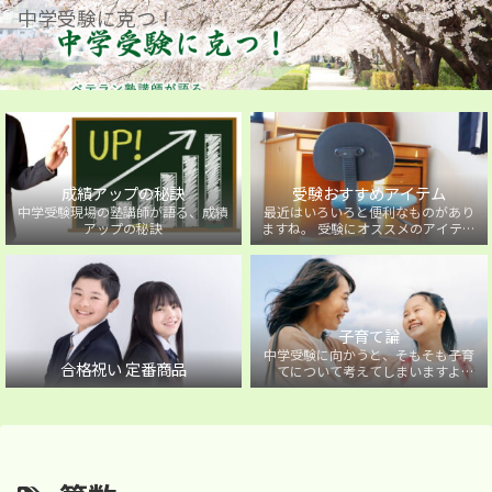
中学受験に克つ！
成績アップの秘訣
受験おすすめアイテム
中学受験現場の塾講師が語る、成績
最近はいろいろと便利なものがあり
アップの秘訣
ますね。 受験にオススメのアイテム
を紹介しています。
子育て論
中学受験に向かうと、そもそも子育
合格祝い 定番商品
てについて考えてしまいますよ
ね・・・。中学受験に向かうお子様
を持つ保護者の方に向けた子育て論
について。