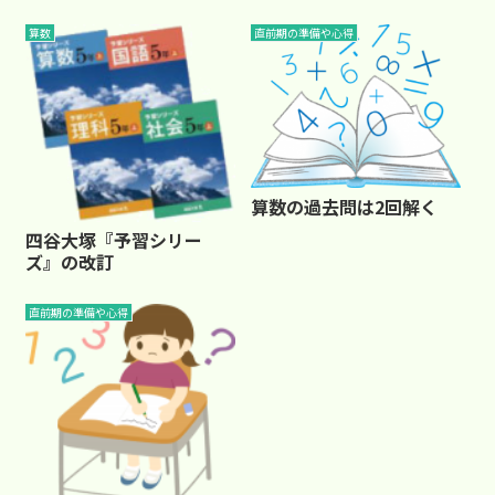
算数
直前期の準備や心得
算数の過去問は2回解く
四谷大塚『予習シリー
ズ』の改訂
直前期の準備や心得