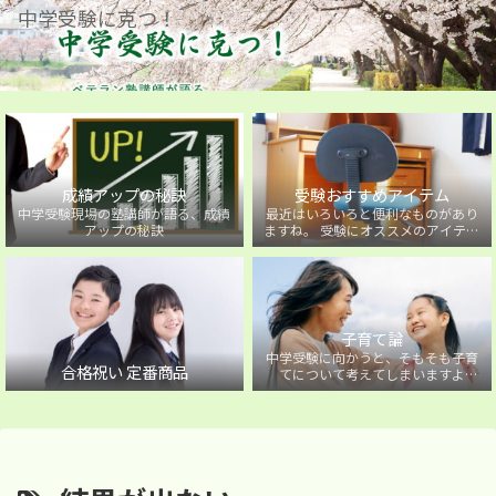
中学受験に克つ！
成績アップの秘訣
受験おすすめアイテム
中学受験現場の塾講師が語る、成績
最近はいろいろと便利なものがあり
アップの秘訣
ますね。 受験にオススメのアイテム
を紹介しています。
子育て論
中学受験に向かうと、そもそも子育
合格祝い 定番商品
てについて考えてしまいますよ
ね・・・。中学受験に向かうお子様
を持つ保護者の方に向けた子育て論
について。