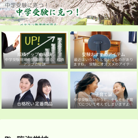
中学受験に克つ！
成績アップの秘訣
受験おすすめアイテム
中学受験現場の塾講師が語る、成績
最近はいろいろと便利なものがあり
アップの秘訣
ますね。 受験にオススメのアイテム
を紹介しています。
子育て論
中学受験に向かうと、そもそも子育
合格祝い 定番商品
てについて考えてしまいますよ
ね・・・。中学受験に向かうお子様
を持つ保護者の方に向けた子育て論
について。