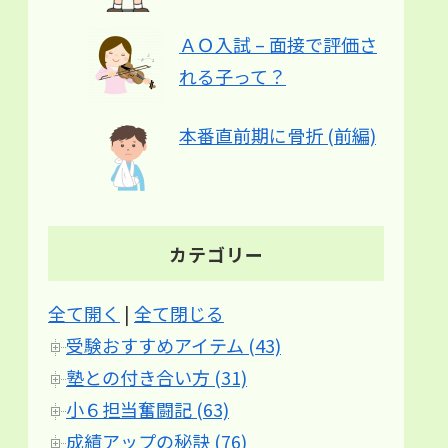
ＡＯ入試 – 面接で評価さ
れる子って？
本番直前期に骨折 (前編)
カテゴリー
全て開く
|
全て閉じる
受験おすすめアイテム (43)
塾との付き合い方 (31)
小６担当奮闘記 (63)
成績アップの秘訣 (76)