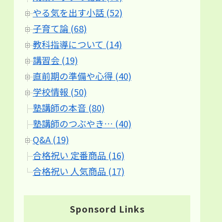
やる気を出す小話 (52)
子育て論 (68)
教科指導について (14)
講習会 (19)
直前期の準備や心得 (40)
学校情報 (50)
塾講師の本音 (80)
塾講師のつぶやき… (40)
Q&A (19)
合格祝い 定番商品 (16)
合格祝い 人気商品 (17)
Sponsord Links