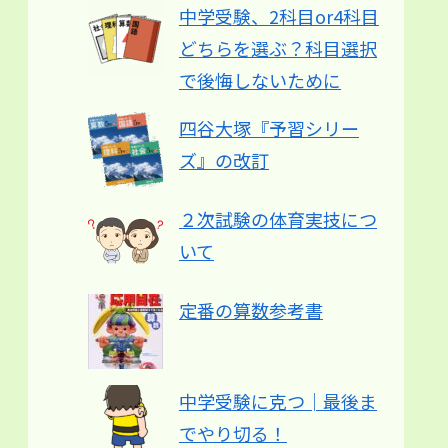
中学受験、2科目or4科目
どちらを選ぶ？科目選択
で後悔しないために
四谷大塚『予習シリー
ズ』の改訂
２次試験の体育実技につ
いて
定番の算数参考書
中学受験に克つ│最後ま
でやり切る！