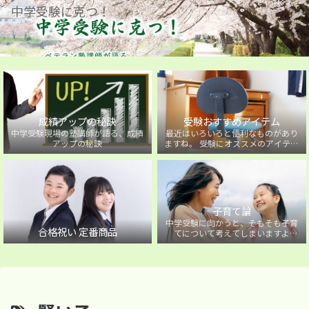
中学受験に克つ！
成績アップの秘訣
受験おすすめアイテム
中学受験現場の塾講師が語る、成績
最近はいろいろと便利なものがあり
アップの秘訣
ますね。 受験にオススメのアイテム
を紹介しています。
子育て論
中学受験に向かうと、そもそも子育
合格祝い 定番商品
てについて考えてしまいますよ
ね・・・。中学受験に向かうお子様
を持つ保護者の方に向けた子育て論
について。