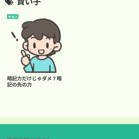
賢い子
勉強法
暗記力だけじゃダメ？暗
記の先の力