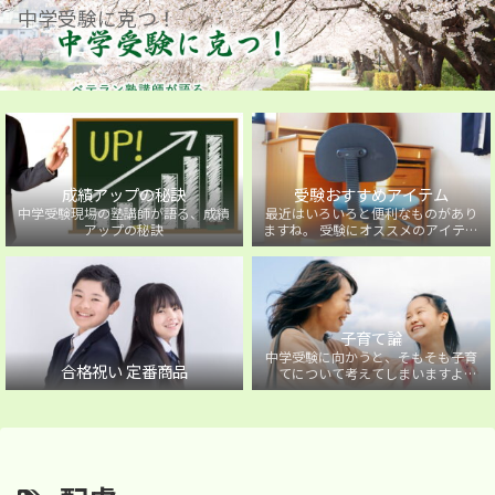
中学受験に克つ！
成績アップの秘訣
受験おすすめアイテム
中学受験現場の塾講師が語る、成績
最近はいろいろと便利なものがあり
アップの秘訣
ますね。 受験にオススメのアイテム
を紹介しています。
子育て論
中学受験に向かうと、そもそも子育
合格祝い 定番商品
てについて考えてしまいますよ
ね・・・。中学受験に向かうお子様
を持つ保護者の方に向けた子育て論
について。