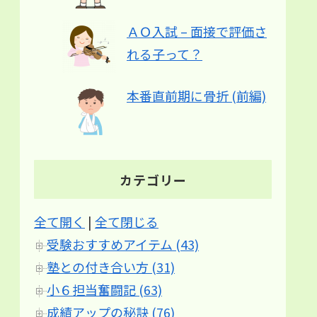
ＡＯ入試 – 面接で評価さ
れる子って？
本番直前期に骨折 (前編)
カテゴリー
全て開く
|
全て閉じる
受験おすすめアイテム (43)
塾との付き合い方 (31)
小６担当奮闘記 (63)
成績アップの秘訣 (76)