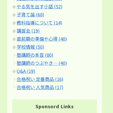
やる気を出す小話 (52)
子育て論 (68)
教科指導について (14)
講習会 (19)
直前期の準備や心得 (40)
学校情報 (50)
塾講師の本音 (80)
塾講師のつぶやき… (40)
Q&A (19)
合格祝い 定番商品 (16)
合格祝い 人気商品 (17)
Sponsord Links