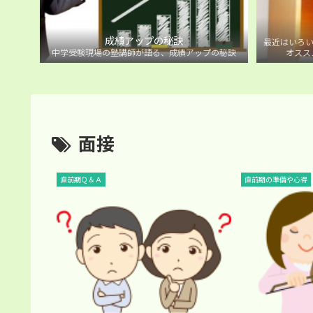
成績アップの秘訣
最近はいろい
中学受験現場の塾講師が語る、成績アップの秘訣
オスス
面接
直前期Ｑ＆Ａ
直前期の準備や心得