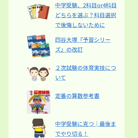
中学受験、2科目or4科目
どちらを選ぶ？科目選択
で後悔しないために
四谷大塚『予習シリー
ズ』の改訂
２次試験の体育実技につ
いて
定番の算数参考書
中学受験に克つ│最後ま
でやり切る！