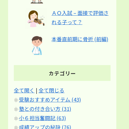
ＡＯ入試 – 面接で評価さ
れる子って？
本番直前期に骨折 (前編)
カテゴリー
全て開く
|
全て閉じる
受験おすすめアイテム (43)
塾との付き合い方 (31)
小６担当奮闘記 (63)
成績アップの秘訣 (76)