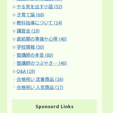
やる気を出す小話 (52)
子育て論 (68)
教科指導について (14)
講習会 (19)
直前期の準備や心得 (40)
学校情報 (50)
塾講師の本音 (80)
塾講師のつぶやき… (40)
Q&A (19)
合格祝い 定番商品 (16)
合格祝い 人気商品 (17)
Sponsord Links