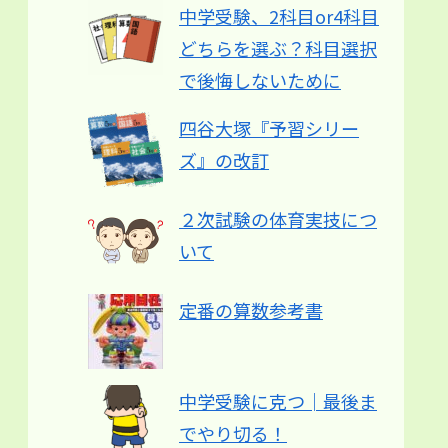
中学受験、2科目or4科目
どちらを選ぶ？科目選択
で後悔しないために
四谷大塚『予習シリー
ズ』の改訂
２次試験の体育実技につ
いて
定番の算数参考書
中学受験に克つ│最後ま
でやり切る！