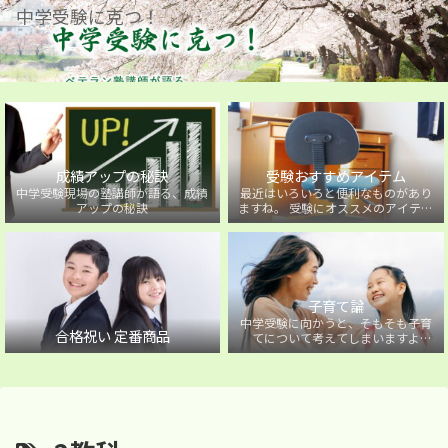
中学受験に克つ！
成績アップの秘訣
受験おすすめアイテム
中学受験現場の塾講師が語る、成績
最近はいろいろと便利なものがあり
アップの秘訣
ますね。 受験にオススメのアイテム
を紹介しています。
子育て論
中学受験に向かうと、そもそも子育
合格祝い 定番商品
てについて考えてしまいますよ
ね・・・。中学受験に向かうお子様
を持つ保護者の方に向けた子育て論
について。