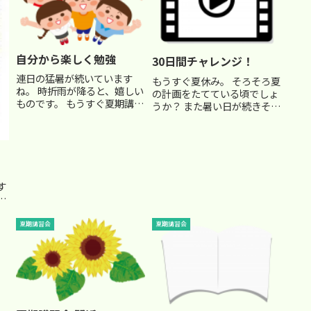
自分から楽しく勉強
30日間チャレンジ！
連日の猛暑が続いています
もうすぐ夏休み。 そろそろ夏
ね。 時折雨が降ると、嬉しい
の計画をたてている頃でしょ
ものです。 もうすぐ夏期講習
うか？ また暑い日が続きそう
会も終盤ですね。 講師の疲労
ですから、お子さんもなかな
もかなりピークに達していま
か勉強モードにならないかも
す(笑) 塾に通っているお子さ
しれませんね… せめて塾の宿
んも、連日の長時間の授業と
題くらい頑張っておいて欲し
宿題をこなしながら、よく頑
いものですが…■ 30日間チ
、
張っているかと思います。...
ャレンジまずは、以下の動...
す
を
ま
を
夏期講習会
夏期講習会
と
や
な
っ