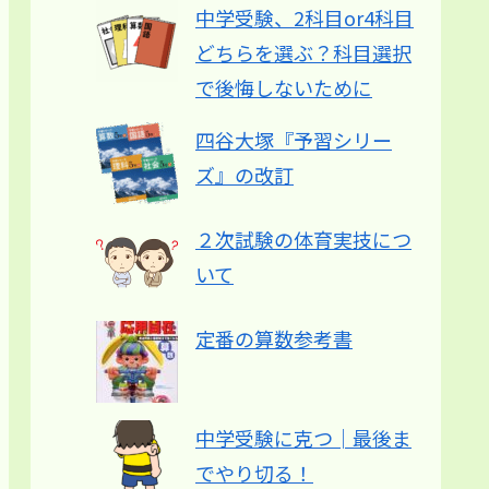
中学受験、2科目or4科目
どちらを選ぶ？科目選択
で後悔しないために
四谷大塚『予習シリー
ズ』の改訂
２次試験の体育実技につ
いて
定番の算数参考書
中学受験に克つ│最後ま
でやり切る！