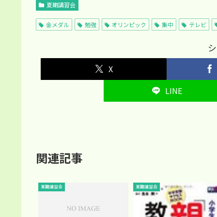
夏期講習会
金メダル
勉強
オリンピック
集中
テレビ
シ
X
LINE
関連記事
夏期講習会
夏期講習会