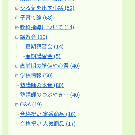
やる気を出す小話 (52)
子育て論 (68)
教科指導について (14)
講習会 (19)
夏期講習会 (14)
春期講習会 (5)
直前期の準備や心得 (40)
学校情報 (50)
塾講師の本音 (80)
塾講師のつぶやき… (40)
Q&A (19)
合格祝い 定番商品 (16)
合格祝い 人気商品 (17)