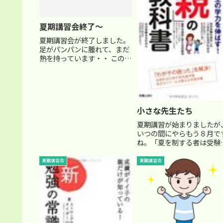
夏期講習会終了～
夏期講習会が終了しました。
足がパンパンに腫れて、まだ
熱を持っています・・ この期
間、毎晩の栄養ドリンクが日
課となっていました・・（苦
笑） かなりの問題量をこなし
たので、実力はついたとは思
うのですが・・・ この時期み
小さな先生たち
んな頑張るので、実力がつ...
夏期講習が始まりましたが
いつの間にやらもう８月で
ね。「夏を制する者は受験
征する」という言葉があり
すが、特に受験生は気合い
夏期講習会
夏期講習会
入れて勉強に取り組まない
いけない時期ですが‥ 祭り
ら、臨海学校やらで、なか
か完全に受験勉強に集中、
てわ...